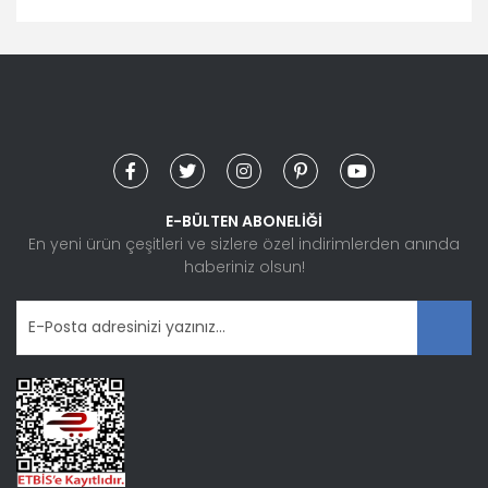
Bu ürünün fiyat bilgisi, resim, ürün açıklamalarında ve diğer
konularda yetersiz gördüğünüz noktaları öneri formunu
Bu ürüne ilk yorumu siz yapın!
kullanarak tarafımıza iletebilirsiniz.
Görüş ve önerileriniz için teşekkür ederiz.
Yorum Yaz
Ürün resmi kalitesiz, bozuk veya görüntülenemiyor.
Ürün açıklamasında eksik bilgiler bulunuyor.
Ürün bilgilerinde hatalar bulunuyor.
E-BÜLTEN ABONELİĞİ
Ürün fiyatı diğer sitelerden daha pahalı.
En yeni ürün çeşitleri ve sizlere özel indirimlerden anında
haberiniz olsun!
Bu ürüne benzer farklı alternatifler olmalı.
Gönder