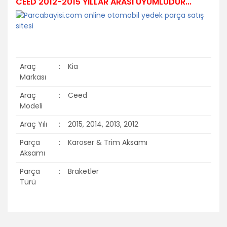
CEED 2012-2015 YILLAR ARASI UYUMLUDUR...
Araç
:
Kia
Markası
Araç
:
Ceed
Modeli
Araç Yılı
:
2015, 2014, 2013, 2012
Parça
:
Karoser & Trim Aksamı
Aksamı
Parça
:
Braketler
Türü
Bu ürünün fiyat bilgisi, resim, ürün açıklamalarında ve diğer
konularda yetersiz gördüğünüz noktaları öneri formunu