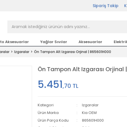
Sipariş Takip
K
rçası Bir Tıkla Elinizin
n en büyük parça sitesi
to Aksesuarlar
Yağlar Sıvılar
Aksesuarlar
Elektri
aralar
Izgaralar
Ön Tampon Alt Izgarası Orjinal | 865601H000
etsiz Kargo
Ön Tampon Alt Izgarası Orjinal
5.451
,70 TL
Kategori
Izgaralar
Ürün Marka
Kia OEM
Ürün Parça Kodu
865601H000