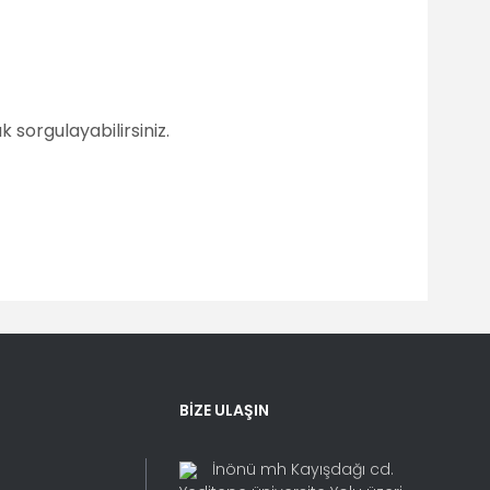
 sorgulayabilirsiniz.
fımıza iletebilirsiniz.
BİZE ULAŞIN
İnönü mh Kayışdağı cd.