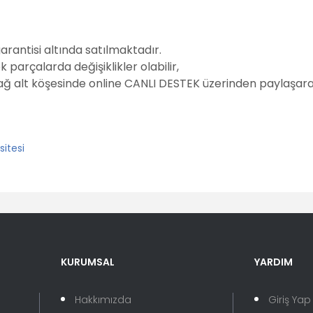
garantisi altında satılmaktadır.
parçalarda değişiklikler olabilir,
sağ alt köşesinde online CANLI DESTEK üzerinden paylaşarak
er konularda yetersiz gördüğünüz noktaları öneri formunu kullanarak tara
Bu ürüne ilk yorumu siz yapın!
KURUMSAL
YARDIM
Yorum Yaz
Hakkımızda
Giriş Yap