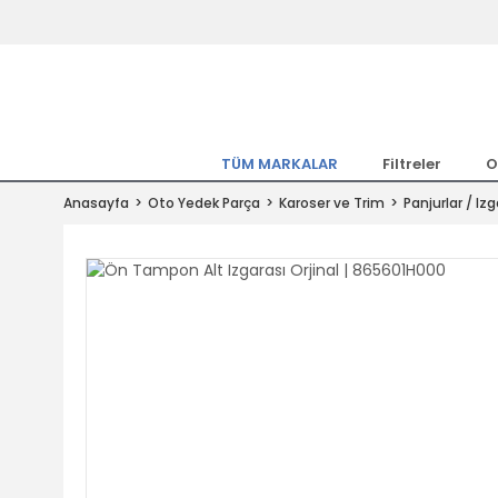
Tüm Marka Model Araçların Yedekpa
Altında
Hemen Üye Ol 15TL Kazan!
300.000 Kalem Parça ile Türkiye'ni
TÜM MARKALAR
Filtreler
O
Tıkla Al, Mutlu Kal!
Anasayfa
Oto Yedek Parça
Karoser ve Trim
Panjurlar / Izg
1.500TL ve Üzeri Alışverişlerde Ücr