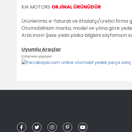
KIA MOTORS
ORJİNAL ÜRÜNÜDÜR
Ürünlerimiz e-faturalı ve ithalatçı/üretici firma 
Otomobilinizin marka, model ve yılına göre yedek 
Aracınızın Şase yada plaka bilgisini sayfamızın 
Uyumlu Araçlar
Çalışması yapılıyor...
Bu ürünün fiyat bilgisi, resim, ürün açıklamalarında ve diğ
Görüş ve önerileriniz için teşekkür ederiz.
Ürün resmi kalitesiz, bozuk veya görüntülenemiyor.
Ürün açıklamasında eksik bilgiler bulunuyor.
Ürün bilgilerinde hatalar bulunuyor.
Ürün fiyatı diğer sitelerden daha pahalı.