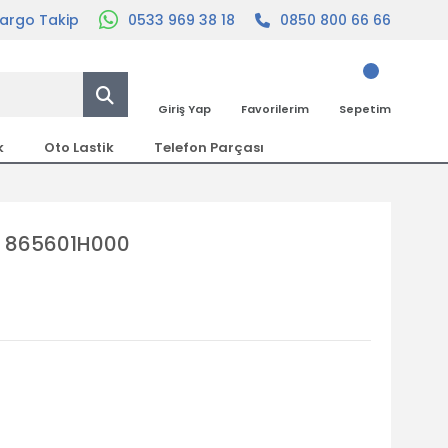
argo Takip
0533 969 38 18
0850 800 66 66
Giriş Yap
Favorilerim
Sepetim
k
Oto Lastik
Telefon Parçası
 | 865601H000