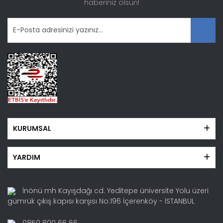
haberiniz olsun!
Bu ürüne benzer farklı alternatifler olmalı.
Gönder
KURUMSAL
YARDIM
İnönü mh Kayışdağı cd. Yeditepe üniversite Yolu üzeri
gümrük çıkış kapısı karşısı No:196 İçerenköy - İSTANBUL
0850 800 66 66