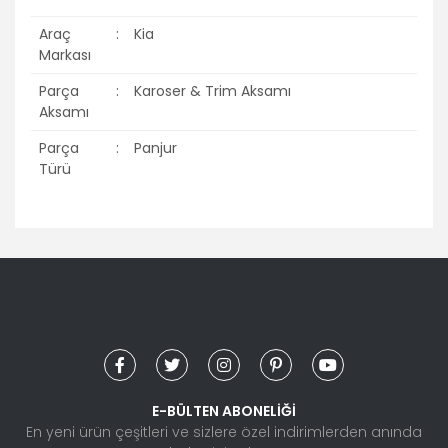
Araç
:
Kia
Markası
Parça
:
Karoser & Trim Aksamı
Aksamı
Parça
:
Panjur
Türü
Bu ürünün fiyat bilgisi, resim, ürün açıklamalarında ve diğer
konularda yetersiz gördüğünüz noktaları öneri formunu
Bu ürüne ilk yorumu siz yapın!
kullanarak tarafımıza iletebilirsiniz.
Görüş ve önerileriniz için teşekkür ederiz.
Yorum Yaz
Ürün resmi kalitesiz, bozuk veya görüntülenemiyor.
Ürün açıklamasında eksik bilgiler bulunuyor.
Ürün bilgilerinde hatalar bulunuyor.
E-BÜLTEN ABONELİĞİ
Ürün fiyatı diğer sitelerden daha pahalı.
En yeni ürün çeşitleri ve sizlere özel indirimlerden anında