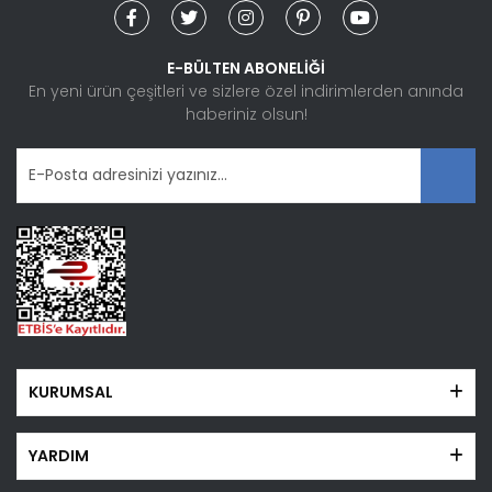
Ürün açıklamasında eksik bilgiler bulunuyor.
Ürün bilgilerinde hatalar bulunuyor.
E-BÜLTEN ABONELİĞİ
Ürün fiyatı diğer sitelerden daha pahalı.
En yeni ürün çeşitleri ve sizlere özel indirimlerden anında
haberiniz olsun!
Bu ürüne benzer farklı alternatifler olmalı.
Gönder
KURUMSAL
YARDIM