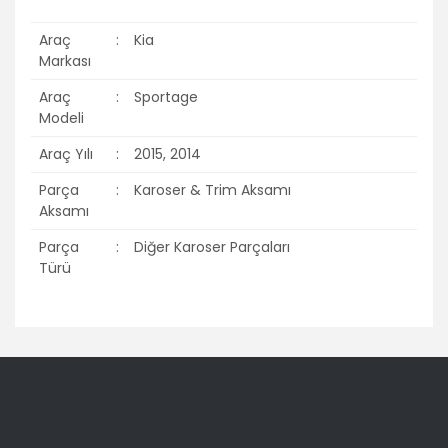
Araç
:
Kia
Markası
Araç
:
Sportage
Modeli
Araç Yılı
:
2015, 2014
Parça
:
Karoser & Trim Aksamı
Aksamı
Parça
:
Diğer Karoser Parçaları
Türü
Bu ürünün fiyat bilgisi, resim, ürün açıklamalarında ve diğer
konularda yetersiz gördüğünüz noktaları öneri formunu
Bu ürüne ilk yorumu siz yapın!
kullanarak tarafımıza iletebilirsiniz.
Görüş ve önerileriniz için teşekkür ederiz.
Yorum Yaz
Ürün resmi kalitesiz, bozuk veya görüntülenemiyor.