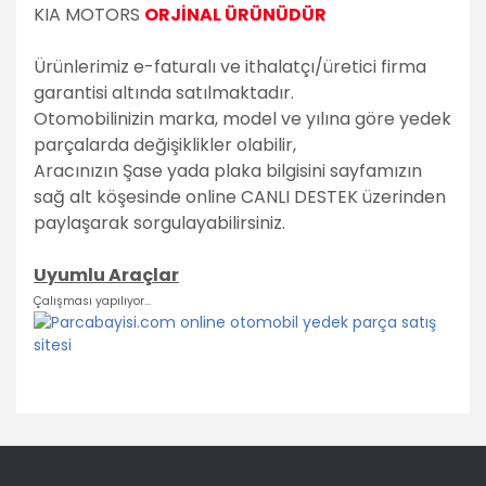
KIA MOTORS
ORJİNAL ÜRÜNÜDÜR
Ürünlerimiz e-faturalı ve ithalatçı/üretici firma
garantisi altında satılmaktadır.
Otomobilinizin marka, model ve yılına göre yedek
parçalarda değişiklikler olabilir,
Aracınızın Şase yada plaka bilgisini sayfamızın
sağ alt köşesinde online CANLI DESTEK üzerinden
paylaşarak sorgulayabilirsiniz.
Uyumlu Araçlar
Çalışması yapılıyor...
Bu ürünün fiyat bilgisi, resim, ürün açıklamalarında ve diğer
konularda yetersiz gördüğünüz noktaları öneri formunu
Bu ürüne ilk yorumu siz yapın!
kullanarak tarafımıza iletebilirsiniz.
Görüş ve önerileriniz için teşekkür ederiz.