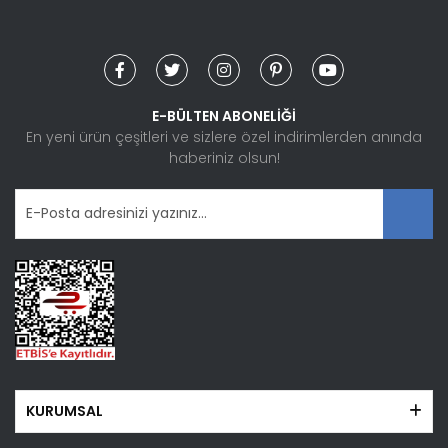
Yorum Yaz
Ürün resmi kalitesiz, bozuk veya görüntülenemiyor.
Ürün açıklamasında eksik bilgiler bulunuyor.
Ürün bilgilerinde hatalar bulunuyor.
E-BÜLTEN ABONELİĞİ
Ürün fiyatı diğer sitelerden daha pahalı.
En yeni ürün çeşitleri ve sizlere özel indirimlerden anında
haberiniz olsun!
Bu ürüne benzer farklı alternatifler olmalı.
Gönder
KURUMSAL