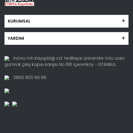
KURUMSAL
YARDIM
İnönü mh Kayışdağı cd. Yeditepe üniversite Yolu üzeri
gümrük çıkış kapısı karşısı No:196 İçerenköy - İSTANBUL
0850 800 66 66