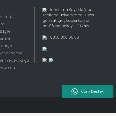
İnönü mh Kayışdağı cd.
Yeditepe üniversite Yolu üzeri
Unuttum?
gümrük çıkış kapısı karşısı
rim
No:196 İçerenköy - İSTANBUL
ilgileri
0850 800 66 66
Temini
kparça
 Yedekparça
gen Yedekparça
dekparça
Canlı Destek