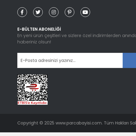
Ürün bilgilerinde hatalar bulunuyor.
Ürün fiyatı diğer sitelerden daha pahalı.
Bu ürüne benzer farklı alternatifler olmalı.
E-BÜLTEN ABONELİĞİ
En yeni ürün çeşitleri ve sizlere özel indirimlerden anınd
haberiniz olsun!
Copyright © 2025 www.parcabayisi.com. Tüm Hakları Sakl