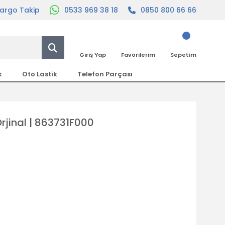
argo Takip
0533 969 38 18
0850 800 66 66
Giriş Yap
Favorilerim
Sepetim
k
Oto Lastik
Telefon Parçası
rjinal | 863731F000