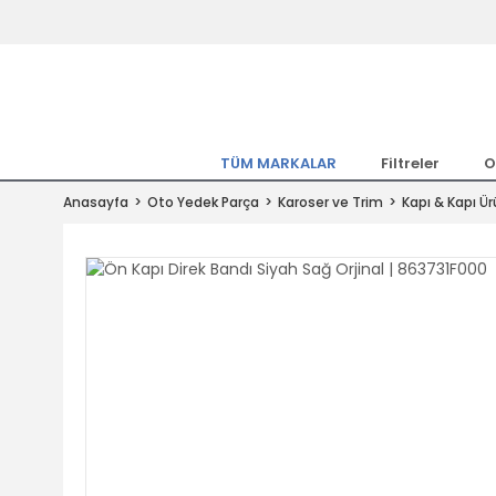
Tüm Marka Model Araçların Yedekpa
Altında
Hemen Üye Ol 15TL Kazan!
300.000 Kalem Parça ile Türkiye'ni
TÜM MARKALAR
Filtreler
O
Tıkla Al, Mutlu Kal!
Anasayfa
Oto Yedek Parça
Karoser ve Trim
Kapı & Kapı Ür
1.500TL ve Üzeri Alışverişlerde Ücr