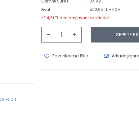
Garanti Süresi
24 Ay
Fiyat
520,95 TL + KDV
* 114,61 TL den başlayan taksitlerle!!
SEPETE EK
Arkadaşları