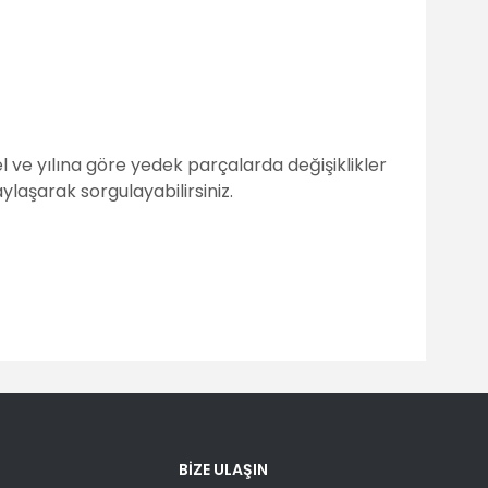
 ve yılına göre yedek parçalarda değişiklikler
laşarak sorgulayabilirsiniz.
fımıza iletebilirsiniz.
BİZE ULAŞIN