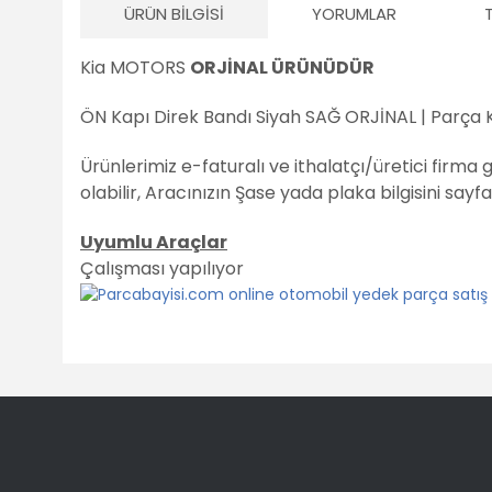
ÜRÜN BILGISI
YORUMLAR
Kia MOTORS
ORJİNAL ÜRÜNÜDÜR
ÖN Kapı Direk Bandı Siyah SAĞ ORJİNAL | Parça 
Ürünlerimiz e-faturalı ve ithalatçı/üretici firma 
olabilir,
Aracınızın Şase yada plaka bilgisini sayf
Uyumlu Araçlar
Çalışması yapılıyor
Bu ürünün fiyat bilgisi, resim, ürün açıklamalarında ve diğ
Görüş ve önerileriniz için teşekkür ederiz.
Ürün resmi kalitesiz, bozuk veya görüntülenemiyor.
Ürün açıklamasında eksik bilgiler bulunuyor.