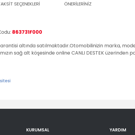
TAKSIT SEÇENEKLERI
ÖNERILERINIZ
Kodu:
863731F000
garantisi altında satılmaktadır.
Otomobilinizin marka, model
amızın sağ alt köşesinde online CANLI DESTEK üzerinden pay
er konularda yetersiz gördüğünüz noktaları öneri formunu kullanarak tara
Bu ürüne ilk yorumu siz yapın!
KURUMSAL
YARDIM
Yorum Yaz