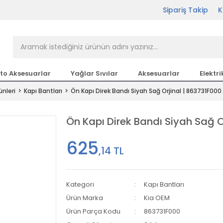
Sipariş Takip
K
rçası Bir Tıkla Elinizin
n en büyük parça sitesi
to Aksesuarlar
Yağlar Sıvılar
Aksesuarlar
Elektri
ünleri
Kapı Bantları
Ön Kapı Direk Bandı Siyah Sağ Orjinal | 863731F000
etsiz Kargo
Ön Kapı Direk Bandı Siyah Sağ O
625
,14 TL
Kategori
Kapı Bantları
Ürün Marka
Kia OEM
Ürün Parça Kodu
863731F000