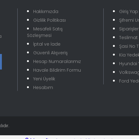
Hakkımızda
Giriş Yap
Gizlilik Politikası
Şifremi 
Mesafeli Satış
Siparişle
Sözleşmesi
a
Teslimat B
İptal ve İade
Şasi No 
Güvenli Alışveriş
Kia Yede
Hesap Numaralarımız
Hyundai
Gönder
Havale Bildirim Formu
Volkswa
Yeni Üyelik
Ford Ye
Hesabım
ıdır.