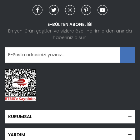
Ürün resmi kalitesiz, bozuk veya görüntülenemiyor.
Ürün açıklamasında eksik bilgiler bulunuyor.
Ürün bilgilerinde hatalar bulunuyor.
E-BÜLTEN ABONELİĞİ
Ürün fiyatı diğer sitelerden daha pahalı.
En yeni ürün çeşitleri ve sizlere özel indirimlerden anında
haberiniz olsun!
Bu ürüne benzer farklı alternatifler olmalı.
Gönder
KURUMSAL
YARDIM