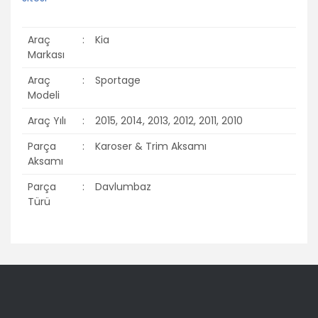
Araç
:
Kia
Markası
Araç
:
Sportage
Modeli
Araç Yılı
:
2015, 2014, 2013, 2012, 2011, 2010
Parça
:
Karoser & Trim Aksamı
Aksamı
Parça
:
Davlumbaz
Türü
Bu ürünün fiyat bilgisi, resim, ürün açıklamalarında ve diğer
konularda yetersiz gördüğünüz noktaları öneri formunu
Bu ürüne ilk yorumu siz yapın!
kullanarak tarafımıza iletebilirsiniz.
Görüş ve önerileriniz için teşekkür ederiz.
Yorum Yaz