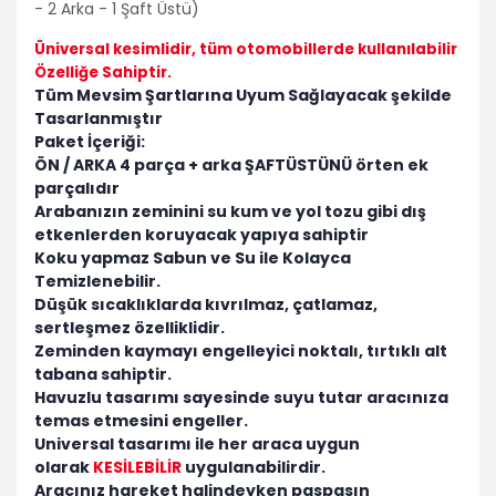
- 2 Arka - 1 Şaft Üstü)
Üniversal kesimlidir
, tüm otomobillerde kullanılabilir
Özelliğe Sahiptir.
Tüm Mevsim Şartlarına Uyum Sağlayacak şekilde
Tasarlanmıştır
Paket İçeriği:
ÖN / ARKA 4 parça + arka ŞAFTÜSTÜNÜ örten ek
parçalıdır
Arabanızın zeminini su kum ve yol tozu gibi dış
etkenlerden koruyacak yapıya sahiptir
Koku yapmaz Sabun ve Su ile Kolayca
Temizlenebilir.
Düşük sıcaklıklarda kıvrılmaz, çatlamaz,
sertleşmez özelliklidir.
Zeminden kaymayı engelleyici noktalı, tırtıklı alt
tabana sahiptir.
Havuzlu tasarımı sayesinde suyu tutar aracınıza
temas etmesini engeller.
Universal tasarımı ile her araca uygun
olarak
KESİLEBİLİR
uygulanabilirdir.
Aracınız hareket halindeyken paspasın