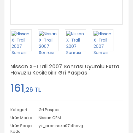
Nissan X-Trail 2007 Sonrası Uyumlu Extra
Havuzlu Kesilebilir Gri Paspas
161
,26 TL
Kategori
Gri Paspas
Ürün Marka
Nissan OEM
Ürün Parça
yk_proninxtra0714havg
Kodu