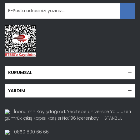
KURUMSAL
YARDIM
İnönü mh Kayışdağı cd. Yeditepe üniversite Yolu üzeri
gümrük çıkış kapısı karşısı No:196 İçerenköy - İSTANBUL
0850 800 66 66