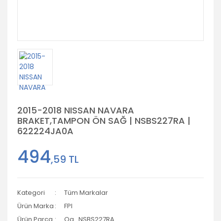
2015-2018 NISSAN NAVARA
BRAKET,TAMPON ÖN SAĞ | NSBS227RA |
622224JA0A
494
,59 TL
Kategori
Tüm Markalar
Ürün Marka
FPI
Ürün Parça
Og_NSBS227RA