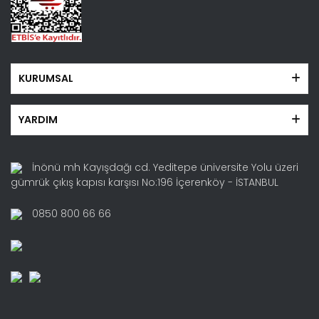
KURUMSAL
YARDIM
İnönü mh Kayışdağı cd. Yeditepe üniversite Yolu üzeri
gümrük çıkış kapısı karşısı No:196 İçerenköy - İSTANBUL
0850 800 66 66