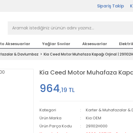
Sipariş Takip
K
rçası Bir Tıkla Elinizin
n en büyük parça sitesi
to Aksesuarlar
Yağlar Sıvılar
Aksesuarlar
Elektri
afazalar & Davlumbaz
Kia Ceed Motor Muhafaza Kapağı Orjinal | 291102
etsiz Kargo
Kia Ceed Motor Muhafaza Kapağ
964
,19 TL
Kategori
Karter & Muhafazalar &
Ürün Marka
Kia OEM
Ürün Parça Kodu
291102H000