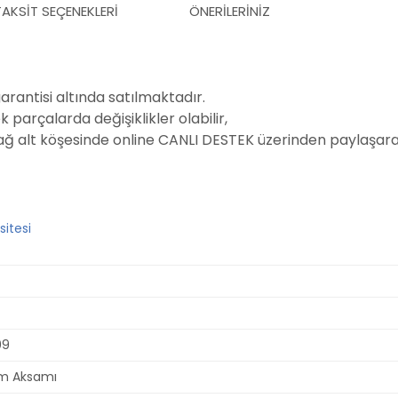
TAKSIT SEÇENEKLERI
ÖNERILERINIZ
garantisi altında satılmaktadır.
parçalarda değişiklikler olabilir,
sağ alt köşesinde online CANLI DESTEK üzerinden paylaşarak
09
im Aksamı