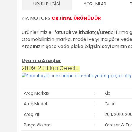
ÜRÜN BILGISI
YORUMLAR
KIA MOTORS
ORJİNAL ÜRÜNÜDÜR
Ürünlerimiz e-faturalı ve ithalatçı/üretici firma 
Otomobilinizin marka, model ve yılına göre yedek 
Aracınızın Şase yada plaka bilgisini sayfamızın 
Uyumlu Araçlar
2009-2011 Kia Ceed...
Araç Markası
:
Kia
Araç Modeli
:
Ceed
Araç Yılı
:
2011, 2010, 20
Parça Aksamı
:
Karoser & Tr