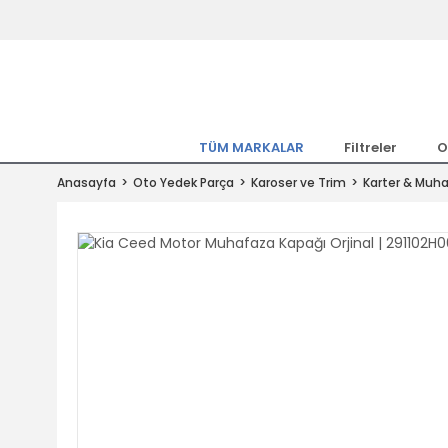
Tüm Marka Model Araçların Yedekpa
Altında
Hemen Üye Ol 15TL Kazan!
300.000 Kalem Parça ile Türkiye'ni
TÜM MARKALAR
Filtreler
O
Tıkla Al, Mutlu Kal!
Anasayfa
Oto Yedek Parça
Karoser ve Trim
Karter & Muh
1.500TL ve Üzeri Alışverişlerde Ücr