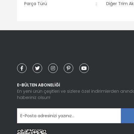
Parça Türü
:
Diğer Trim A
Bu ürünün fiyat bilgisi, resim, ürün açıklamalarında ve diğ
Görüş ve önerileriniz için teşekkür ederiz.
Ürün resmi kalitesiz, bozuk veya görüntülenemiyor.
Ürün açıklamasında eksik bilgiler bulunuyor.
Ürün bilgilerinde hatalar bulunuyor.
Ürün fiyatı diğer sitelerden daha pahalı.
Bu ürüne benzer farklı alternatifler olmalı.
E-BÜLTEN ABONELİĞİ
En yeni ürün çeşitleri ve sizlere özel indirimlerden anınd
haberiniz olsun!