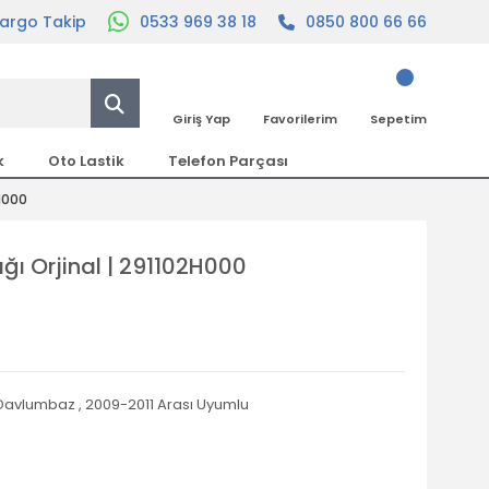
argo Takip
0533 969 38 18
0850 800 66 66
Giriş Yap
Favorilerim
Sepetim
k
Oto Lastik
Telefon Parçası
H000
ı Orjinal | 291102H000
 Davlumbaz
,
2009-2011 Arası Uyumlu