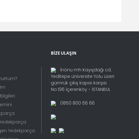
fımıza iletebilirsiniz.
BİZE ULAŞIN
İnönü mh Kayışdağı cd.
Yeditepe üniversite Yolu üzeri
Unuttum?
gümrük çıkış kapısı karşısı
rim
No:196 İçerenköy - İSTANBUL
ilgileri
0850 800 66 66
Temini
kparça
 Yedekparça
gen Yedekparça