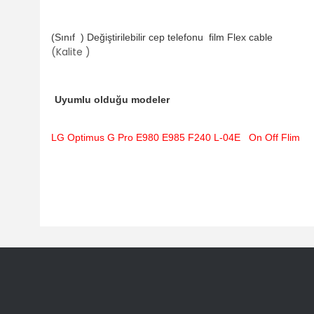
(Sınıf ) Değiştirilebilir cep telefonu
film Flex cable
(Kalite )
Uyumlu olduğu modeler
LG Optimus G Pro E980 E985 F240 L-04E On Off Flim
Bu ürünün fiyat bilgisi, resim, ürün açıklamalarında ve diğ
Görüş ve önerileriniz için teşekkür ederiz.
Ürün resmi kalitesiz, bozuk veya görüntülenemiyor.
Ürün açıklamasında eksik bilgiler bulunuyor.