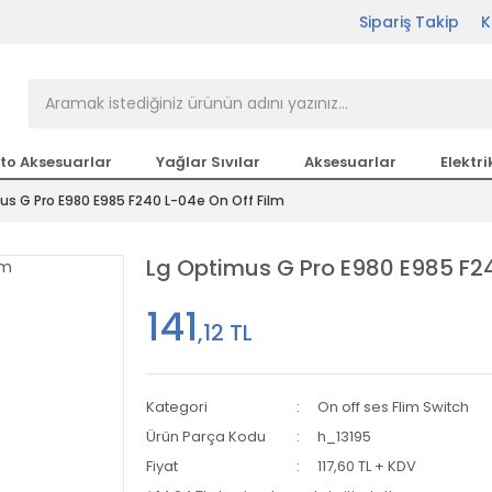
Sipariş Takip
K
rçası Bir Tıkla Elinizin
n en büyük parça sitesi
to Aksesuarlar
Yağlar Sıvılar
Aksesuarlar
Elektri
us G Pro E980 E985 F240 L-04e On Off Film
etsiz Kargo
Lg Optimus G Pro E980 E985 F24
141
,12 TL
Kategori
On off ses Flim Switch
Ürün Parça Kodu
h_13195
Fiyat
117,60 TL + KDV