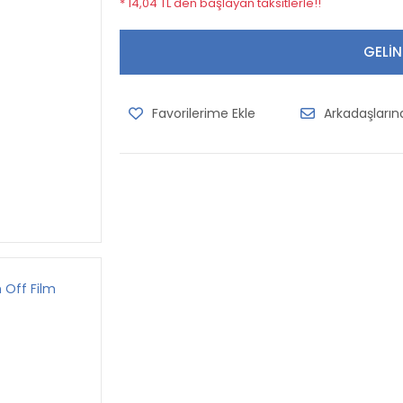
* 14,04 TL den başlayan taksitlerle!!
GELİN
Arkadaşları