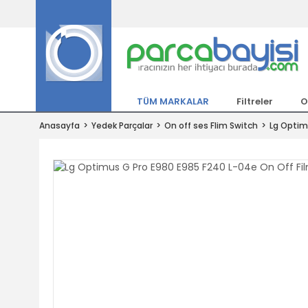
Tüm Marka Model Araçların Yedekpa
Altında
Hemen Üye Ol 15TL Kazan!
300.000 Kalem Parça ile Türkiye'ni
TÜM MARKALAR
Filtreler
O
Tıkla Al, Mutlu Kal!
Anasayfa
Yedek Parçalar
On off ses Flim Switch
Lg Optim
1.500TL ve Üzeri Alışverişlerde Ücr