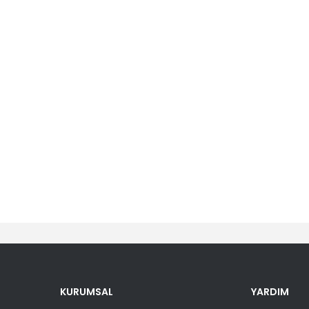
er konularda yetersiz gördüğünüz noktaları öneri formunu kullanarak tara
Bu ürüne ilk yorumu siz yapın!
KURUMSAL
YARDIM
Yorum Yaz