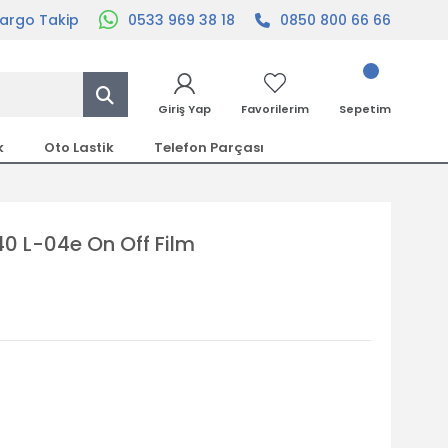
argo Takip
0533 969 38 18
0850 800 66 66
Giriş Yap
Favorilerim
Sepetim
k
Oto Lastik
Telefon Parçası
0 L-04e On Off Film