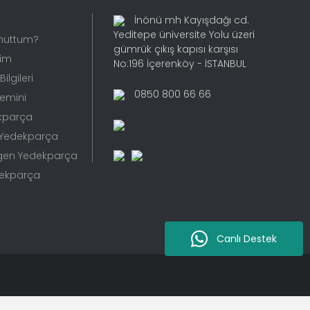
İnönü mh Kayışdağı cd.
Yeditepe üniversite Yolu üzeri
Unuttum?
gümrük çıkış kapısı karşısı
rim
No:196 İçerenköy - İSTANBUL
ilgileri
0850 800 66 66
Temini
kparça
 Yedekparça
gen Yedekparça
dekparça
Canlı Destek