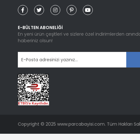
Ürün bilgilerinde hatalar bulunuyor.
Ürün fiyatı diğer sitelerden daha pahalı.
Bu ürüne benzer farklı alternatifler olmalı.
E-BÜLTEN ABONELİĞİ
En yeni ürün çeşitleri ve sizlere özel indirimlerden anınd
haberiniz olsun!
Copyright © 2025 www.parcabayisi.com. Tüm Hakları Sakl