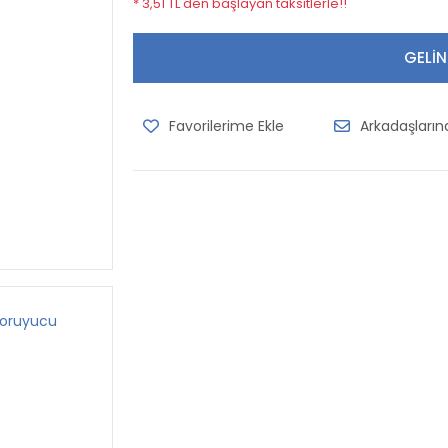
* 3,51 TL den başlayan taksitlerle!!
GELİN
Arkadaşları