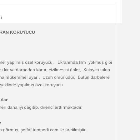
ı
EKRAN KORUYUCU
yle yapılmış özel koruyucu, Ekranında film yokmuş gibi
nı kir ve darbeden korur, çizilmesini önler, Kolayca takıp
ekrana mükemmel uyar , Uzun ömürlüdür, Bütün darbelere
klinde yapılmış özel koruyucu
rlar
eri daha iyi dağıtıp, direnci arttırmaktadır.
e
görmüş, şeffaf temperli cam ile üretilmiştir.