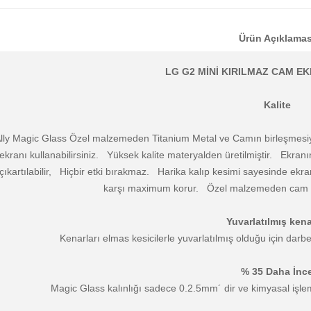
Ürün Açıklamas
LG G2 MİNİ KIRILMAZ CAM 
Kalite
lly Magic Glass Özel malzemeden Titanium Metal ve Camın birleşmesi
ekranı kullanabilirsiniz. Yüksek kalite materyalden üretilmiştir. Ekranı
çıkartılabilir, Hiçbir etki bırakmaz. Harika kalıp kesimi sayesinde 
karşı maximum korur. Özel malzemeden cam şe
Yuvarlatılmış kena
Kenarları elmas kesicilerle yuvarlatılmış olduğu için darbel
% 35 Daha İnc
Magic Glass kalınlığı sadece 0.2.5mm´ dir ve kimyasal işlem 