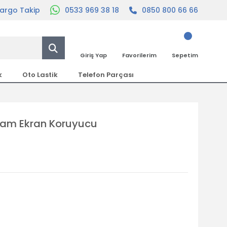
argo Takip
0533 969 38 18
0850 800 66 66
Giriş Yap
Favorilerim
Sepetim
k
Oto Lastik
Telefon Parçası
Cam Ekran Koruyucu