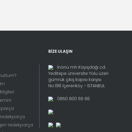
BİZE ULAŞIN
İnönü mh Kayışdağı cd.
Yeditepe üniversite Yolu üzeri
Unuttum?
gümrük çıkış kapısı karşısı
rim
No:196 İçerenköy - İSTANBUL
ilgileri
0850 800 66 66
Temini
kparça
 Yedekparça
gen Yedekparça