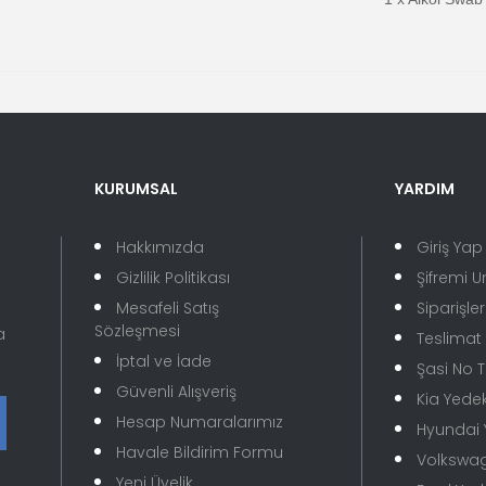
KURUMSAL
YARDIM
Hakkımızda
Giriş Yap
Gizlilik Politikası
Şifremi 
Mesafeli Satış
Siparişle
Sözleşmesi
a
Teslimat B
İptal ve İade
Şasi No 
Güvenli Alışveriş
Kia Yede
Hesap Numaralarımız
Hyundai
Havale Bildirim Formu
Volkswa
Yeni Üyelik