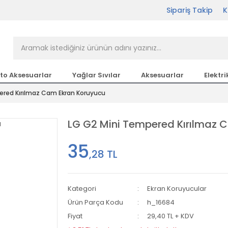
Sipariş Takip
K
rçası Bir Tıkla Elinizin
n en büyük parça sitesi
to Aksesuarlar
Yağlar Sıvılar
Aksesuarlar
Elektri
ered Kırılmaz Cam Ekran Koruyucu
etsiz Kargo
LG G2 Mini Tempered Kırılmaz 
35
,28 TL
Kategori
Ekran Koruyucular
Ürün Parça Kodu
h_16684
Fiyat
29,40 TL + KDV