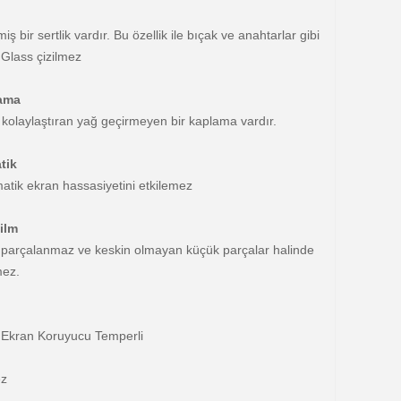
bir sertlik vardır. Bu özellik ile bıçak ve anahtarlar gibi
 Glass çizilmez
ama
yi kolaylaştıran yağ geçirmeyen bir kaplama vardır.
tik
atik ekran hassasiyetini etkilemez
ilm
e
parça
lanmaz ve keskin olmayan küçük
parça
lar halinde
mez.
Ekran Koruyucu Temperli
ez