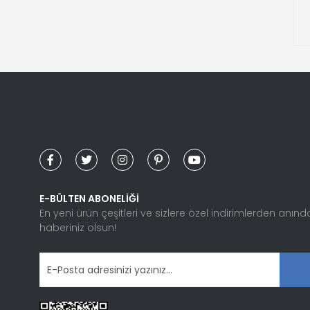
Gönder
E-BÜLTEN ABONELİĞİ
En yeni ürün çeşitleri ve sizlere özel indirimlerden anınd
haberiniz olsun!