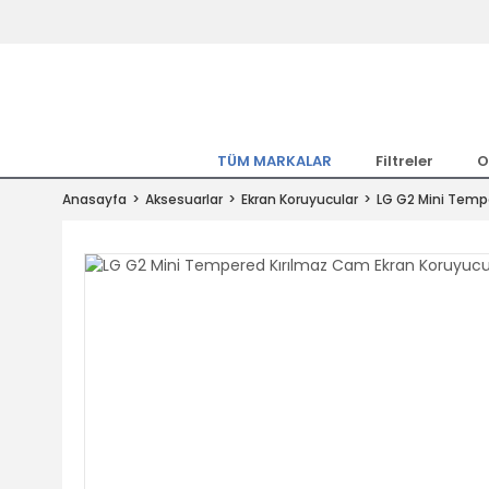
Tüm Marka Model Araçların Yedekpa
Altında
Hemen Üye Ol 15TL Kazan!
300.000 Kalem Parça ile Türkiye'ni
TÜM MARKALAR
Filtreler
O
Tıkla Al, Mutlu Kal!
Anasayfa
Aksesuarlar
Ekran Koruyucular
LG G2 Mini Temp
1.500TL ve Üzeri Alışverişlerde Ücr