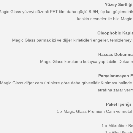
Yüzey Sertliği
k
agic Glass yüzeyi düzenli PET film daha güçlü 8-9H, üç kat güçlendirilmiş 
yor.
keskin nesneler ile bile Magic
da
Oleophobic Kapl
Magic Glass parmak izi ve diğer kirleticileri engeller, temizleme
Hassas Dokunma
Magic Glass kurulumu kolayca yapılabilir. Dokunm
Parça
lanmayan F
Magic Glass diğer cam ürünlere göre daha güvenlidir.Kırılması halind
etrafına zarar ver
Paket İçeriği
1 x Magic Glass Premium Cam ve metal 
1 x Mikrofiber B
1 x Alkol Swab