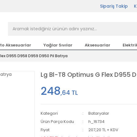
Sipariş Takip
K
rçası Bir Tıkla Elinizin
n en büyük parça sitesi
to Aksesuarlar
Yağlar Sıvılar
Aksesuarlar
Elektri
Flex D955 D958 D959 D950 Pil Batrya
etsiz Kargo
Lg Bl-T8 Optimus G Flex D955 
248
,64 TL
Kategori
Bataryalar
Ürün Parça Kodu
h_16734
Fiyat
207,20 TL + KDV