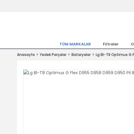
Tüm Marka Model Araçların Yedekpa
Altında
Hemen Üye Ol 15TL Kazan!
300.000 Kalem Parça ile Türkiye'ni
TÜM MARKALAR
Filtreler
O
Tıkla Al, Mutlu Kal!
Anasayfa
Yedek Parçalar
Bataryalar
Lg Bl-T8 Optimus G 
1.500TL ve Üzeri Alışverişlerde Ücr