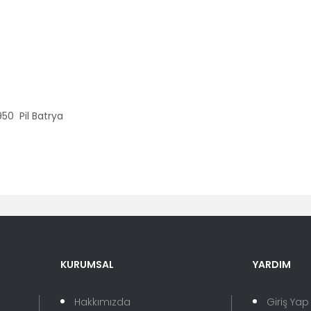
50 Pil Batrya
er konularda yetersiz gördüğünüz noktaları öneri formunu kullanarak tara
Bu ürüne ilk yorumu siz yapın!
KURUMSAL
YARDIM
Yorum Yaz
Hakkımızda
Giriş Yap