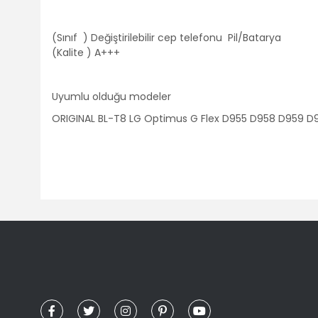
(Sınıf ) Değiştirilebilir cep telefonu Pil/Batarya
(Kalite ) A+++
Uyumlu olduğu modeler
ORIGINAL BL-T8 LG Optimus G Flex D955 D958 D959 D9
Bu ürünün fiyat bilgisi, resim, ürün açıklamalarında ve diğ
Görüş ve önerileriniz için teşekkür ederiz.
Ürün resmi kalitesiz, bozuk veya görüntülenemiyor.
Ürün açıklamasında eksik bilgiler bulunuyor.
Ürün bilgilerinde hatalar bulunuyor.
Ürün fiyatı diğer sitelerden daha pahalı.