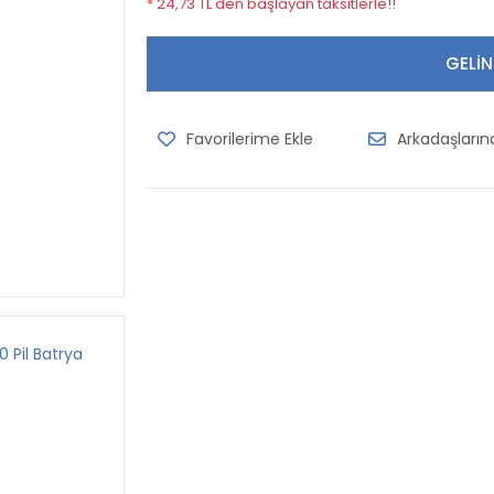
* 24,73 TL den başlayan taksitlerle!!
GELİN
Arkadaşları