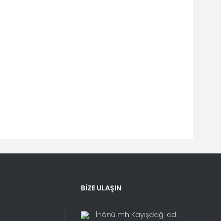
fımıza iletebilirsiniz.
BİZE ULAŞIN
İnönü mh Kayışdağı cd.