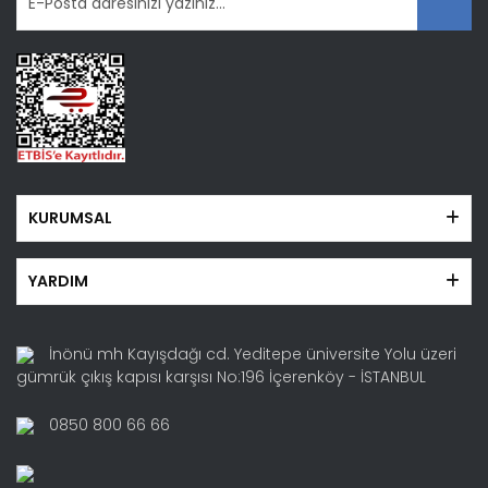
Gönder
KURUMSAL
YARDIM
İnönü mh Kayışdağı cd. Yeditepe üniversite Yolu üzeri
gümrük çıkış kapısı karşısı No:196 İçerenköy - İSTANBUL
0850 800 66 66