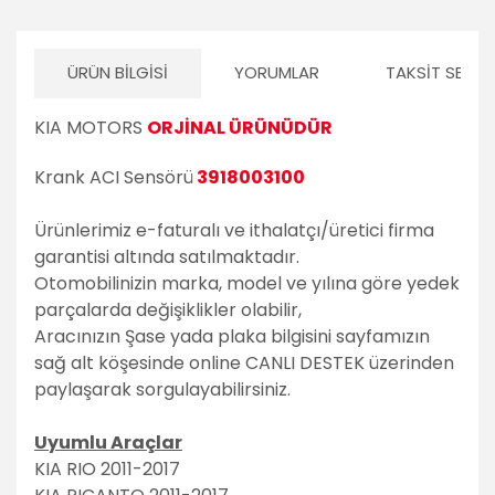
Volvo
ÜRÜN BILGISI
YORUMLAR
TAKSIT SEÇEN
PSA Grubu
Markalar
KIA MOTORS
ORJİNAL ÜRÜNÜDÜR
Tüm Markalara
Uyumlu
Krank ACI Sensörü
3918003100
Ürünlerimiz e-faturalı ve ithalatçı/üretici firma
garantisi altında satılmaktadır.
Otomobilinizin marka, model ve yılına göre yedek
parçalarda değişiklikler olabilir,
Aracınızın Şase yada plaka bilgisini sayfamızın
sağ alt köşesinde online CANLI DESTEK üzerinden
paylaşarak sorgulayabilirsiniz.
Uyumlu Araçlar
KIA RIO 2011-2017