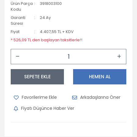
Ürün Parça
3918003100
Opel
Kodu
Garanti
24 Ay
Peugeot
Süresi
Fiyat
4.407,55 TL + KDV
Porsche
* 526,09 TL den başlayan taksitlerle!!
Renault
Seat
Skoda
SEPETE EKLE
HEMEN AL
Subaru
Suzuki
Arkadaşlarına Öner
Tofaş
Fiyatı Düşünce Haber Ver
Toyota
Volkswagen