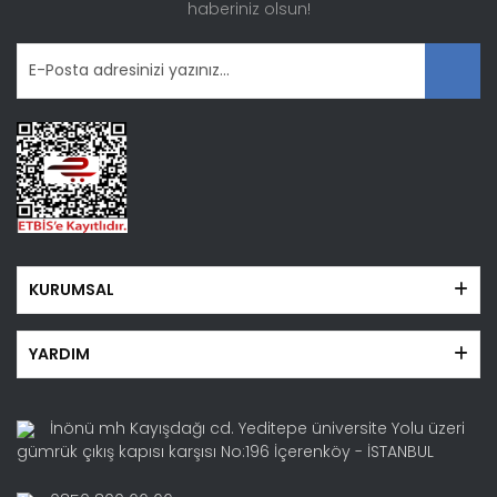
haberiniz olsun!
Bu ürüne benzer farklı alternatifler olmalı.
Gönder
KURUMSAL
YARDIM
İnönü mh Kayışdağı cd. Yeditepe üniversite Yolu üzeri
gümrük çıkış kapısı karşısı No:196 İçerenköy - İSTANBUL