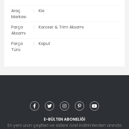
Araç
:
Kia
Markası
Parça
:
Karoser & Trim Aksamı
Aksamı
Parça
:
Kaput
Türü
Bu ürünün fiyat bilgisi, resim, ürün açıklamalarında ve diğer
konularda yetersiz gördüğünüz noktaları öneri formunu
Bu ürüne ilk yorumu siz yapın!
kullanarak tarafımıza iletebilirsiniz.
Görüş ve önerileriniz için teşekkür ederiz.
Yorum Yaz
Ürün resmi kalitesiz, bozuk veya görüntülenemiyor.
Ürün açıklamasında eksik bilgiler bulunuyor.
Ürün bilgilerinde hatalar bulunuyor.
E-BÜLTEN ABONELİĞİ
Ürün fiyatı diğer sitelerden daha pahalı.
En yeni ürün çeşitleri ve sizlere özel indirimlerden anında