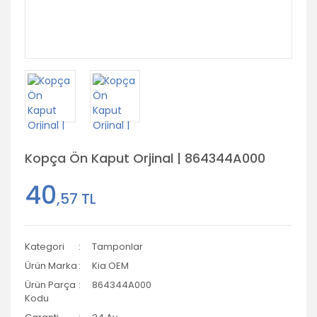
Kopça Ön Kaput Orjinal | 864344A000
40
,57 TL
Kategori
Tamponlar
Ürün Marka
Kia OEM
Ürün Parça
864344A000
Kodu