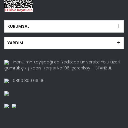
KURUMSAL
YARDIM
İnönü mh Kayışdağı cd. Yeditepe üniversite Yolu üzeri
gümrük çıkış kapısı karşısı No:196 İçerenköy - İSTANBUL
0850 800 66 66