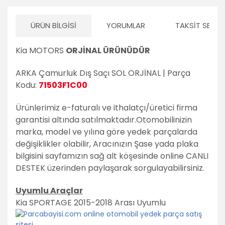
Volvo
ÜRÜN BILGISI
YORUMLAR
TAKSIT SEÇEN
PSA Grubu
Markalar
Kia MOTORS
ORJİNAL ÜRÜNÜDÜR
Tüm Markalara
ARKA Çamurluk Dış Saçı SOL ORJİNAL | Parça
Uyumlu
Kodu:
71503F1C00
Ürünlerimiz e-faturalı ve ithalatçı/üretici firma
garantisi altında satılmaktadır.
Otomobilinizin
marka, model ve yılına göre yedek parçalarda
değişiklikler olabilir,
Aracınızın Şase yada plaka
bilgisini sayfamızın sağ alt köşesinde online CANLI
DESTEK üzerinden paylaşarak sorgulayabilirsiniz.
Uyumlu Araçlar
Kia SPORTAGE 2015-2018 Arası Uyumlu