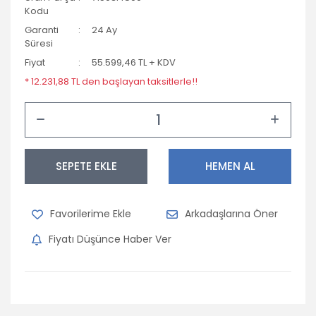
Kodu
Opel
Garanti
24 Ay
Süresi
Peugeot
Fiyat
55.599,46 TL + KDV
Porsche
* 12.231,88 TL den başlayan taksitlerle!!
Renault
Seat
Skoda
SEPETE EKLE
HEMEN AL
Subaru
Arkadaşlarına Öner
Suzuki
Fiyatı Düşünce Haber Ver
Tofaş
Toyota
Volkswagen