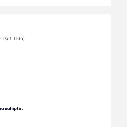
- 1 Şaft Üstü)
a sahiptir.