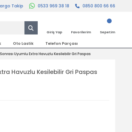
argo Takip
0533 969 38 18
0850 800 66 66
Giriş Yap
Favorilerim
Sepetim
k
Oto Lastik
Telefon Parçası
 Sonrası Uyumlu Extra Havuzlu Kesilebilir Gri Paspas
tra Havuzlu Kesilebilir Gri Paspas