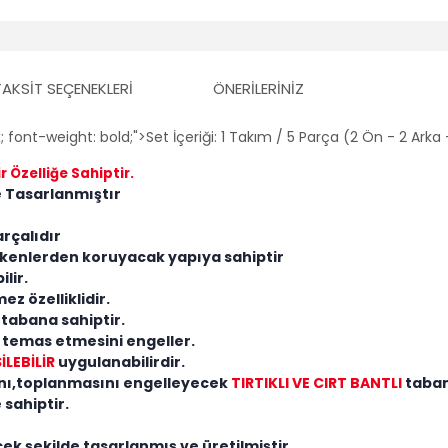
TAKSIT SEÇENEKLERI
ÖNERILERINIZ
; font-weight: bold;">Set İçeriği: 1 Takım / 5 Parça (2 Ön - 2 Arka 
r Özelliğe Sahiptir.
 Tasarlanmıştır
rçalıdır
etkenlerden koruyacak yapıya sahiptir
lir.
z özelliklidir.
 tabana sahiptir.
 temas etmesini engeller.
İLEBİLİR
uygulanabilirdir.
nı,toplanmasını engelleyecek
TIRTIKLI VE CIRT BANTLI
taban
sahiptir.
ek şekilde tasarlanmış ve üretilmiştir.