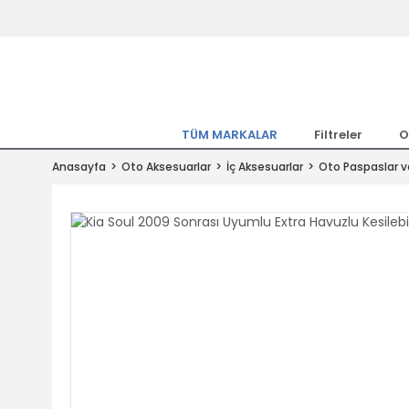
Tüm Marka Model Araçların Yedekpa
Altında
Hemen Üye Ol 15TL Kazan!
300.000 Kalem Parça ile Türkiye'ni
TÜM MARKALAR
Filtreler
O
Tıkla Al, Mutlu Kal!
Anasayfa
Oto Aksesuarlar
İç Aksesuarlar
Oto Paspaslar v
1.500TL ve Üzeri Alışverişlerde Ücr