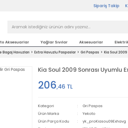
Sipariş Takip
K
rçası Bir Tıkla Elinizin
n en büyük parça sitesi
to Aksesuarlar
Yağlar Sıvılar
Aksesuarlar
Elektri
e Bagaj Havuzları
Extra Havuzlu Paspaslar
Gri Paspas
Kia Soul 2009
etsiz Kargo
Kia Soul 2009 Sonrası Uyumlu Ex
206
,46 TL
Kategori
Gri Paspas
Ürün Marka
Yekoto
Ürün Parça Kodu
yk_proKiasou09Exhavg