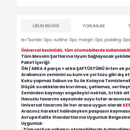
ÜRÜN BILGISI
YORUMLAR
le="border: 0px; outline: 0px; margin: 0px; padding: 0px
Üniversal kesimlidir
, tüm otomobillerde kullanılabili
Tüm Mevsim Şartlarına Uyum Sağlayacak şekilde
Paket İçeriği:
ÖN / ARKA 4 parça + arka ŞAFTÜSTÜNÜ örten ek pa
Arabanızın zeminini su kum ve yol tozu gibi dış 
Koku yapmaz Sabun ve Su ile Kolayca Temizlenebi
Düşük sıcaklıklarda kıvrılmaz, çatlamaz, sertleşme
Zeminden kaymayı engelleyici noktalı, tırtıklı alt
Havuzlu tasarımı sayesinde suyu tutar aracınıza
Universal tasarımı ile her araca uygun olarak
KES
Aracınız hareket halindeyken paspasın kayması
Avrupa Kalite Standartlarına Uygunluk Belgesine 
Uygunluk:
· Tüm yerli ve yabancı otomobillerde kullanabilec