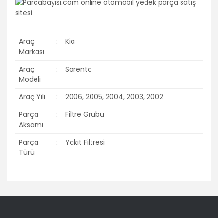
Araç
:
Kia
Markası
Araç
:
Sorento
Modeli
Araç Yılı
:
2006, 2005, 2004, 2003, 2002
Parça
:
Filtre Grubu
Aksamı
Parça
:
Yakıt Filtresi
Türü
Bu ürünün fiyat bilgisi, resim, ürün açıklamalarında ve diğer
konularda yetersiz gördüğünüz noktaları öneri formunu
Bu ürüne ilk yorumu siz yapın!
kullanarak tarafımıza iletebilirsiniz.
Görüş ve önerileriniz için teşekkür ederiz.