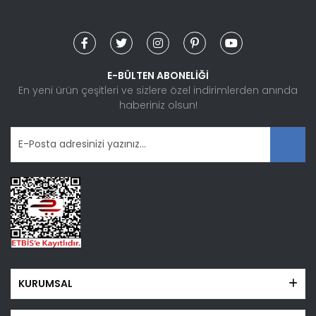
Yorum Yaz
Ürün resmi kalitesiz, bozuk veya görüntülenemiyor.
Ürün açıklamasında eksik bilgiler bulunuyor.
Ürün bilgilerinde hatalar bulunuyor.
E-BÜLTEN ABONELİĞİ
Ürün fiyatı diğer sitelerden daha pahalı.
En yeni ürün çeşitleri ve sizlere özel indirimlerden anında
haberiniz olsun!
Bu ürüne benzer farklı alternatifler olmalı.
Gönder
KURUMSAL