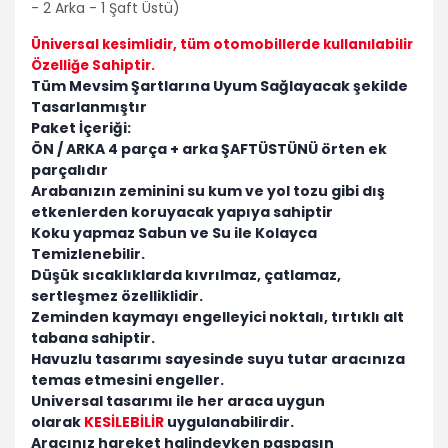
- 2 Arka - 1 Şaft Üstü)
Üniversal kesimlidir
, tüm otomobillerde kullanılabilir
Özelliğe Sahiptir.
Tüm Mevsim Şartlarına Uyum Sağlayacak şekilde
Tasarlanmıştır
Paket İçeriği:
ÖN / ARKA 4 parça + arka ŞAFTÜSTÜNÜ örten ek
parçalıdır
Arabanızın zeminini su kum ve yol tozu gibi dış
etkenlerden koruyacak yapıya sahiptir
Koku yapmaz Sabun ve Su ile Kolayca
Temizlenebilir.
Düşük sıcaklıklarda kıvrılmaz, çatlamaz,
sertleşmez özelliklidir.
Zeminden kaymayı engelleyici noktalı, tırtıklı alt
tabana sahiptir.
Havuzlu tasarımı sayesinde suyu tutar aracınıza
temas etmesini engeller.
Universal tasarımı ile her araca uygun
olarak
KESİLEBİLİR
uygulanabilirdir.
Aracınız hareket halindeyken paspasın