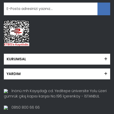
KURUMSAL
YARDIM
İnönü mh Kayışdağı cd. Yeditepe üniversite Yolu üzeri
gümrük çıkış kapısı karşısı No:196 İçerenköy - İSTANBUL
0850 800 66 66