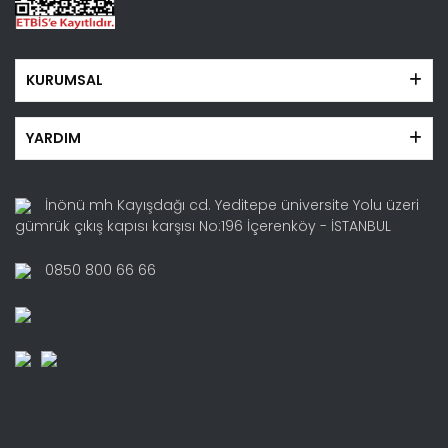
KURUMSAL
YARDIM
İnönü mh Kayışdağı cd. Yeditepe üniversite Yolu üzeri
gümrük çıkış kapısı karşısı No:196 İçerenköy - İSTANBUL
0850 800 66 66