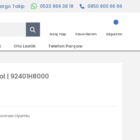
argo Takip
0533 969 38 18
0850 800 66 66
Giriş Yap
Favorilerim
Sepetim
k
Oto Lastik
Telefon Parçası
nal | 92401H8000
 Sonrası Uyumlu