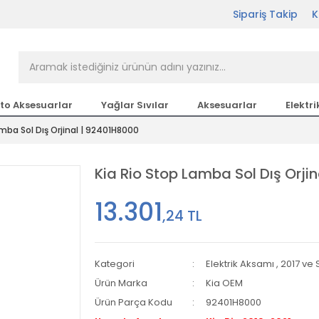
Sipariş Takip
K
rçası Bir Tıkla Elinizin
n en büyük parça sitesi
to Aksesuarlar
Yağlar Sıvılar
Aksesuarlar
Elektri
amba Sol Dış Orjinal | 92401H8000
etsiz Kargo
Kia Rio Stop Lamba Sol Dış Orji
13.301
,24 TL
Kategori
Elektrik Aksamı
,
2017 ve
Ürün Marka
Kia OEM
Ürün Parça Kodu
92401H8000