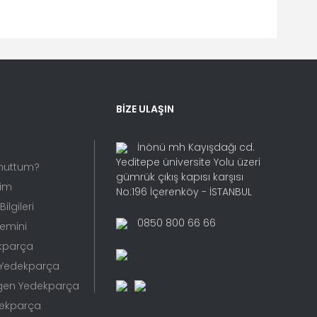
fımıza iletebilirsiniz.
BİZE ULAŞIN
İnönü mh Kayışdağı cd.
Yeditepe üniversite Yolu üzeri
Unuttum?
gümrük çıkış kapısı karşısı
rim
No:196 İçerenköy - İSTANBUL
ilgileri
0850 800 66 66
Temini
kparça
 Yedekparça
gen Yedekparça
dekparça