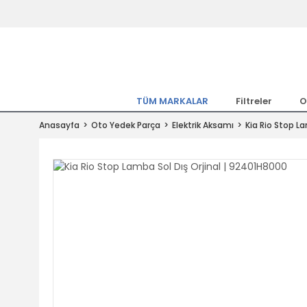
Tüm Marka Model Araçların Yedekpa
Altında
Hemen Üye Ol 15TL Kazan!
300.000 Kalem Parça ile Türkiye'ni
TÜM MARKALAR
Filtreler
O
Tıkla Al, Mutlu Kal!
Anasayfa
Oto Yedek Parça
Elektrik Aksamı
Kia Rio Stop L
1.500TL ve Üzeri Alışverişlerde Ücr