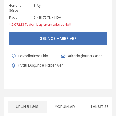
Garanti
3 Ay
Süresi
Fiyat
9.418,76 TL + KDV
* 2.072,13 TL den başlayan taksitlerle!!
GELİNCE HABER VER
Arkadaşlarına Öner
Fiyatı Düşünce Haber Ver
ÜRÜN BILGISI
YORUMLAR
TAKSIT SEÇEN