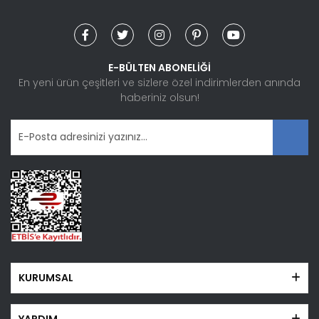
Yorum Yaz
Ürün resmi kalitesiz, bozuk veya görüntülenemiyor.
Ürün açıklamasında eksik bilgiler bulunuyor.
Ürün bilgilerinde hatalar bulunuyor.
E-BÜLTEN ABONELİĞİ
Ürün fiyatı diğer sitelerden daha pahalı.
En yeni ürün çeşitleri ve sizlere özel indirimlerden anında
haberiniz olsun!
Bu ürüne benzer farklı alternatifler olmalı.
Gönder
KURUMSAL
YARDIM