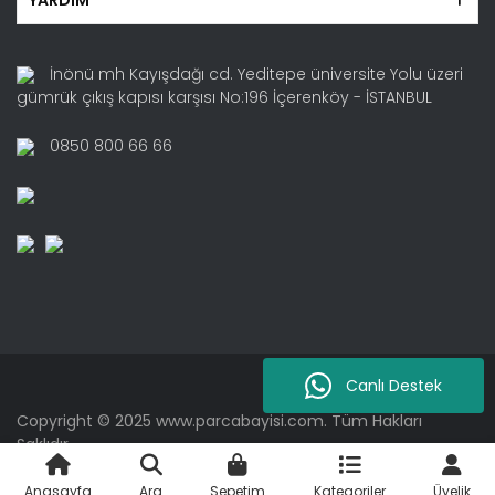
İnönü mh Kayışdağı cd. Yeditepe üniversite Yolu üzeri
gümrük çıkış kapısı karşısı No:196 İçerenköy - İSTANBUL
0850 800 66 66
Canlı Destek
Copyright © 2025 www.parcabayisi.com. Tüm Hakları
Saklıdır.
Anasayfa
Ara
Sepetim
Kategoriler
Üyelik
ile