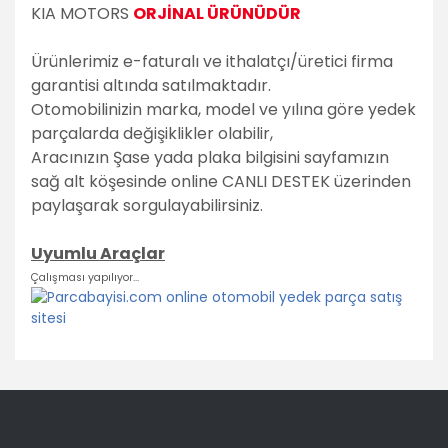
KIA MOTORS
ORJİNAL ÜRÜNÜDÜR
Ürünlerimiz e-faturalı ve ithalatçı/üretici firma
garantisi altında satılmaktadır.
Otomobilinizin marka, model ve yılına göre yedek
parçalarda değişiklikler olabilir,
Aracınızın Şase yada plaka bilgisini sayfamızın
sağ alt köşesinde online CANLI DESTEK üzerinden
paylaşarak sorgulayabilirsiniz.
Uyumlu Araçlar
Çalışması yapılıyor...
Bu ürünün fiyat bilgisi, resim, ürün açıklamalarında ve diğer
konularda yetersiz gördüğünüz noktaları öneri formunu
Bu ürüne ilk yorumu siz yapın!
kullanarak tarafımıza iletebilirsiniz.
Görüş ve önerileriniz için teşekkür ederiz.