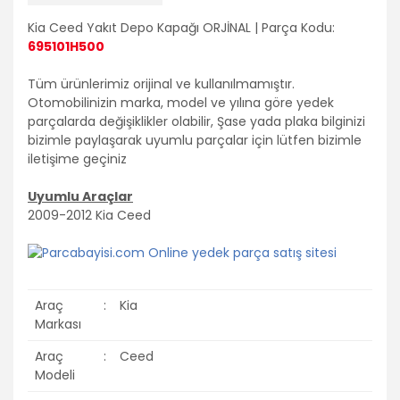
Volvo
Kia Ceed Yakıt Depo Kapağı ORJİNAL | Parça Kodu:
695101H500
PSA Grubu
Markalar
Tüm ürünlerimiz orijinal ve kullanılmamıştır.
Otomobilinizin marka, model ve yılına göre yedek
Tüm Markalara
parçalarda değişiklikler olabilir, Şase yada plaka bilginizi
Uyumlu
bizimle paylaşarak uyumlu parçalar için lütfen bizimle
iletişime geçiniz
Uyumlu Araçlar
2009-2012 Kia Ceed
Araç
:
Kia
Markası
Araç
:
Ceed
Modeli