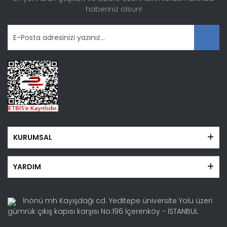
haberiniz olsun!
Gönder
KURUMSAL
YARDIM
İnönü mh Kayışdağı cd. Yeditepe üniversite Yolu üzeri
gümrük çıkış kapısı karşısı No:196 İçerenköy - İSTANBUL