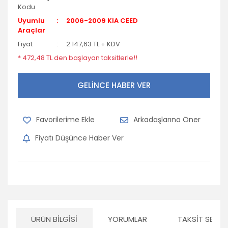
Kodu
Opel
Uyumlu
2006-2009 KIA CEED
Araçlar
Peugeot
Fiyat
2.147,63 TL + KDV
Porsche
* 472,48 TL den başlayan taksitlerle!!
Renault
GELİNCE HABER VER
Seat
Skoda
Arkadaşlarına Öner
Subaru
Fiyatı Düşünce Haber Ver
Suzuki
Tofaş
Toyota
ÜRÜN BILGISI
YORUMLAR
TAKSIT SEÇEN
Volkswagen