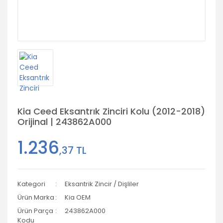
Kia Ceed Eksantrık Zinciri Kolu (2012-2018)
Orijinal | 243862A000
1.236
,37 TL
Kategori
Eksantrik Zincir / Dişliler
Ürün Marka
Kia OEM
Ürün Parça
243862A000
Kodu