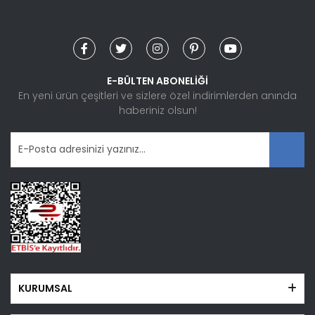
Yorum Yaz
Ürün resmi kalitesiz, bozuk veya görüntülenemiyor.
Ürün açıklamasında eksik bilgiler bulunuyor.
Ürün bilgilerinde hatalar bulunuyor.
E-BÜLTEN ABONELİĞİ
Ürün fiyatı diğer sitelerden daha pahalı.
En yeni ürün çeşitleri ve sizlere özel indirimlerden anında
haberiniz olsun!
Bu ürüne benzer farklı alternatifler olmalı.
Gönder
KURUMSAL