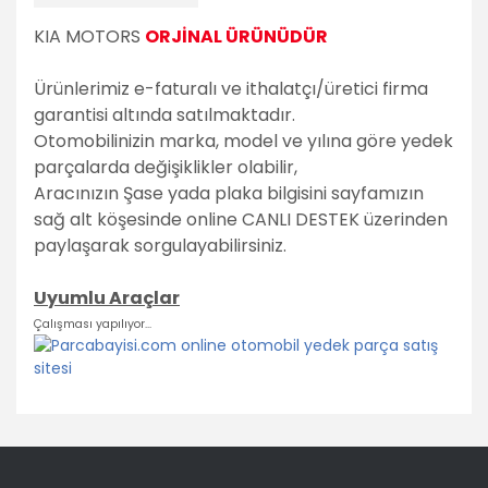
KIA MOTORS
ORJİNAL ÜRÜNÜDÜR
Ürünlerimiz e-faturalı ve ithalatçı/üretici firma
garantisi altında satılmaktadır.
Otomobilinizin marka, model ve yılına göre yedek
parçalarda değişiklikler olabilir,
Aracınızın Şase yada plaka bilgisini sayfamızın
sağ alt köşesinde online CANLI DESTEK üzerinden
paylaşarak sorgulayabilirsiniz.
Uyumlu Araçlar
Çalışması yapılıyor...
Bu ürünün fiyat bilgisi, resim, ürün açıklamalarında ve diğer
konularda yetersiz gördüğünüz noktaları öneri formunu
Bu ürüne ilk yorumu siz yapın!
kullanarak tarafımıza iletebilirsiniz.
Görüş ve önerileriniz için teşekkür ederiz.