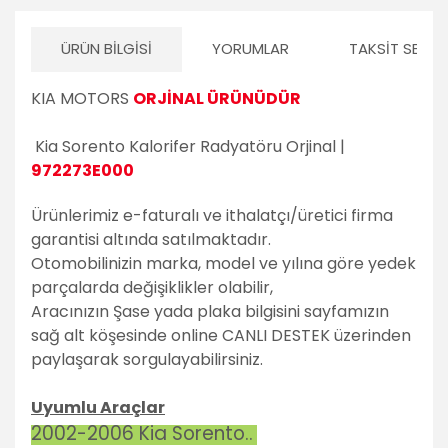
ÜRÜN BILGISI
YORUMLAR
TAKSIT SEÇEN
KIA MOTORS
ORJİNAL ÜRÜNÜDÜR
Kia Sorento Kalorifer Radyatöru Orjinal |
972273E000
Ürünlerimiz e-faturalı ve ithalatçı/üretici firma
garantisi altında satılmaktadır.
Otomobilinizin marka, model ve yılına göre yedek
parçalarda değişiklikler olabilir,
Aracınızın Şase yada plaka bilgisini sayfamızın
sağ alt köşesinde online CANLI DESTEK üzerinden
paylaşarak sorgulayabilirsiniz.
Uyumlu Araçlar
2002-2006 Kia Sorento..