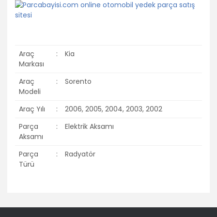
Araç
:
Kia
Markası
Araç
:
Sorento
Modeli
Araç Yılı
:
2006, 2005, 2004, 2003, 2002
Parça
:
Elektrik Aksamı
Aksamı
Parça
:
Radyatör
Türü
Bu ürünün fiyat bilgisi, resim, ürün açıklamalarında ve diğer
konularda yetersiz gördüğünüz noktaları öneri formunu
Bu ürüne ilk yorumu siz yapın!
kullanarak tarafımıza iletebilirsiniz.