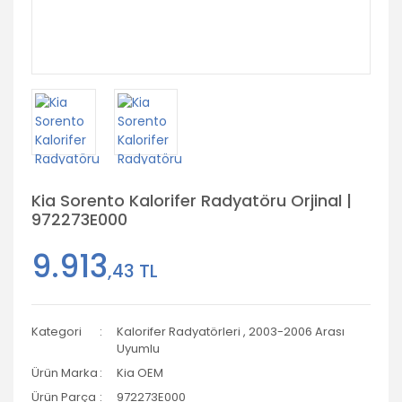
Kia Sorento Kalorifer Radyatöru Orjinal |
972273E000
9.913
,43 TL
Kategori
Kalorifer Radyatörleri
,
2003-2006 Arası
Uyumlu
Ürün Marka
Kia OEM
Ürün Parça
972273E000