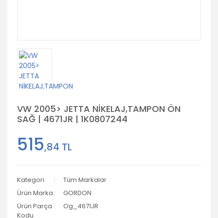
VW 2005> JETTA NİKELAJ,TAMPON ÖN
SAĞ | 4671JR | 1K0807244
515
,84 TL
Kategori
Tüm Markalar
Ürün Marka
GORDON
Ürün Parça
Og_4671JR
Kodu