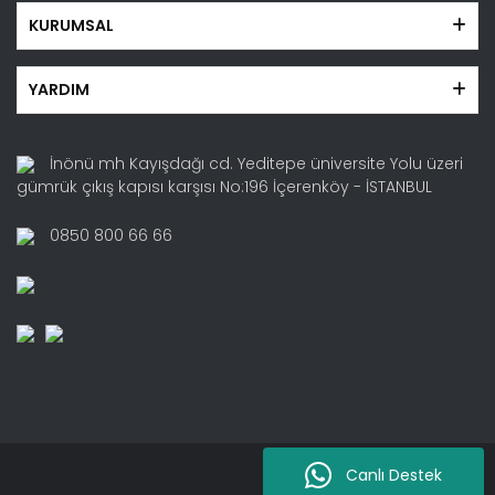
KURUMSAL
YARDIM
İnönü mh Kayışdağı cd. Yeditepe üniversite Yolu üzeri
gümrük çıkış kapısı karşısı No:196 İçerenköy - İSTANBUL
0850 800 66 66
Canlı Destek