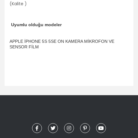
(Kalite )
Uyumlu olduğu modeler
APPLE İPHONE 5S 5SE ON KAMERA MİKROFON VE
SENSOR FİLM​
Bu ürünün fiyat bilgisi, resim, ürün açıklamalarında ve diğer
konularda yetersiz gördüğünüz noktaları öneri formunu
Bu ürüne ilk yorumu siz yapın!
kullanarak tarafımıza iletebilirsiniz.
Görüş ve önerileriniz için teşekkür ederiz.
Yorum Yaz
Ürün resmi kalitesiz, bozuk veya görüntülenemiyor.
Ürün açıklamasında eksik bilgiler bulunuyor.