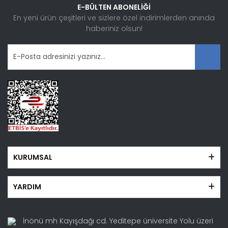
Ürün bilgilerinde hatalar bulunuyor.
E-BÜLTEN ABONELİĞİ
Ürün fiyatı diğer sitelerden daha pahalı.
En yeni ürün çeşitleri ve sizlere özel indirimlerden anında
haberiniz olsun!
Bu ürüne benzer farklı alternatifler olmalı.
Gönder
KURUMSAL
YARDIM
İnönü mh Kayışdağı cd. Yeditepe üniversite Yolu üzeri