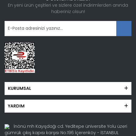
Ürün fiyatı diğer sitelerden daha pahalı.
En yeni ürün çeşitleri ve sizlere özel indirimlerden anında
haberiniz olsun!
Bu ürüne benzer farklı alternatifler olmalı.
Gönder
KURUMSAL
YARDIM
İnönü mh Kayışdağı cd. Yeditepe üniversite Yolu üzeri
gümrük çıkış kapısı karşısı No:196 İçerenköy - İSTANBUL