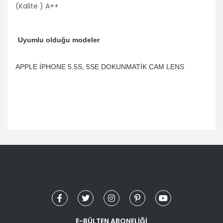
(Kalite ) A++
Uyumlu olduğu modeler
APPLE İPHONE 5.5S, 5SE DOKUNMATİK CAM LENS
Bu ürünün fiyat bilgisi, resim, ürün açıklamalarında ve diğer
konularda yetersiz gördüğünüz noktaları öneri formunu
Bu ürüne ilk yorumu siz yapın!
kullanarak tarafımıza iletebilirsiniz.
Görüş ve önerileriniz için teşekkür ederiz.
Yorum Yaz
Ürün resmi kalitesiz, bozuk veya görüntülenemiyor.
Ürün açıklamasında eksik bilgiler bulunuyor.
Ürün bilgilerinde hatalar bulunuyor.
E-BÜLTEN ABONELİĞİ