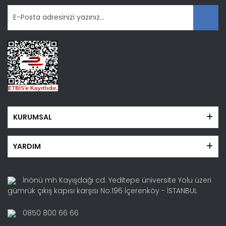
KURUMSAL
YARDIM
İnönü mh Kayışdağı cd. Yeditepe üniversite Yolu üzeri
gümrük çıkış kapısı karşısı No:196 İçerenköy - İSTANBUL
0850 800 66 66