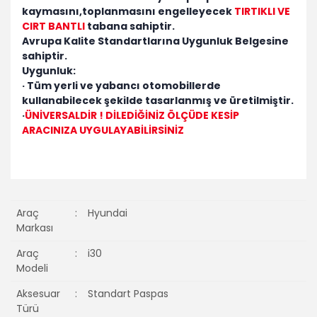
kaymasını,toplanmasını engelleyecek
TIRTIKLI VE
CIRT BANTLI
tabana sahiptir.
Avrupa Kalite Standartlarına Uygunluk Belgesine
sahiptir.
Uygunluk:
· Tüm yerli ve yabancı otomobillerde
kullanabilecek şekilde tasarlanmış ve üretilmiştir.
·
ÜNİVERSALDİR ! DİLEDİĞİNİZ ÖLÇÜDE KESİP
ARACINIZA UYGULAYABİLİRSİNİZ
Araç
:
Hyundai
Markası
Araç
:
i30
Modeli
Aksesuar
:
Standart Paspas
Türü