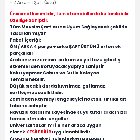
- 2 Arka - 1 Şaft Üstü)
Üniversal kesimlidir
, tüm otomobillerde kullanılabilir
Özelliğe Sahiptir.
Tüm Mevsim Şartlarına Uyum Sağlayacak şekilde
Tasarlanmıştır
Paket İçeriği:
ÖN / ARKA 4 parça + arka ŞAFTÜSTÜNÜ örten ek
parçalıdır
Arabanızın zeminini su kum ve yol tozu gibi dış
etkenlerden koruyacak yapıya sahiptir
Koku yapmaz Sabun ve Su ile Kolayca
Temizlenebilir.
Düşük sıcaklıklarda kıvrılmaz, çatlamaz,
sertleşmez özelliklidir.
Zeminden kaymayı engelleyici noktalı, tırtıklı alt
tabana sahiptir.
Havuzlu tasarımı sayesinde suyu tutar aracınıza
temas etmesini engeller.
Universal tasarımı ile her araca uygun
olarak
KESİLEBİLİR
uygulanabilirdir.
Aracınız hareket halindeyken paspasın