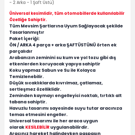
- 2 Arka - 1 Şaft Üstü)
Üniversal kesimlidir
, tüm otomobillerde kullanılabilir
Özelliğe Sahiptir.
Tüm Mevsim Şartlarına Uyum Sağlayacak şekilde
Tasarlanmıştır
Paket İçeriği:
ÖN / ARKA 4 parça + arka ŞAFTÜSTÜNÜ örten ek
parçalıdır
Arabanızın zeminini su kum ve yol tozu gibi dış
etkenlerden koruyacak yapıya sahiptir
Koku yapmaz Sabun ve Su ile Kolayca
Temizlenebilir.
Düşük sıcaklıklarda kıvrılmaz, çatlamaz,
sertleşmez özelliklidir.
Zeminden kaymayı engelleyici noktalı, tırtıklı alt
tabana sahiptir.
Havuzlu tasarımı sayesinde suyu tutar aracınıza
temas etmesini engeller.
Universal tasarımı ile her araca uygun
olarak
KESİLEBİLİR
uygulanabilirdir.
Aracınız hareket halindeyken paspasın