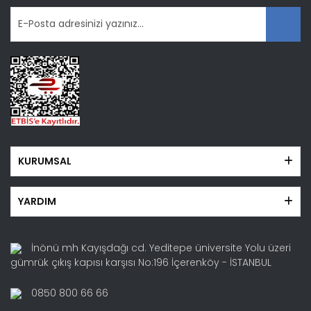
KURUMSAL
YARDIM
İnönü mh Kayışdağı cd. Yeditepe üniversite Yolu üzeri
gümrük çıkış kapısı karşısı No:196 İçerenköy - İSTANBUL
0850 800 66 66