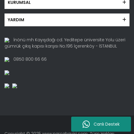
KURUMSAL
YARDIM
İnönü mh Kayışdağı cd. Yeditepe üniversite Yolu üzeri
gümrük çıkış kapısı karşısı No:196 İçerenköy - İSTANBUL
0850 800 66 66
Canlı Destek
Copyright © 2025 www.parcabayisi.com. Tüm Hakları