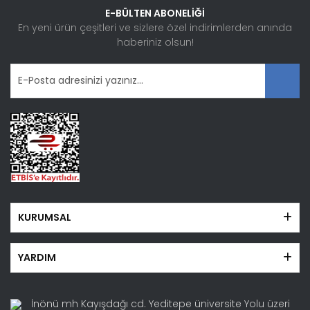
Ürün bilgilerinde hatalar bulunuyor.
E-BÜLTEN ABONELİĞİ
Ürün fiyatı diğer sitelerden daha pahalı.
En yeni ürün çeşitleri ve sizlere özel indirimlerden anında
haberiniz olsun!
Bu ürüne benzer farklı alternatifler olmalı.
Gönder
KURUMSAL
YARDIM
İnönü mh Kayışdağı cd. Yeditepe üniversite Yolu üzeri