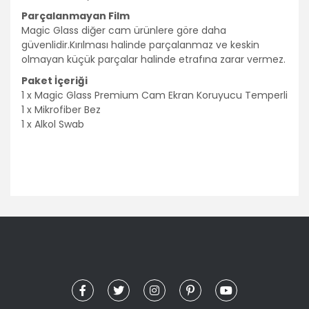
Parçalanmayan Film
Magic Glass diğer cam ürünlere göre daha
güvenlidir.Kırılması halinde parçalanmaz ve keskin
olmayan küçük parçalar halinde etrafına zarar vermez.
Paket İçeriği
1 x Magic Glass Premium Cam Ekran Koruyucu Temperli
1 x Mikrofiber Bez
1 x Alkol Swab
Bu ürünün fiyat bilgisi, resim, ürün açıklamalarında ve diğer
konularda yetersiz gördüğünüz noktaları öneri formunu
Bu ürüne ilk yorumu siz yapın!
kullanarak tarafımıza iletebilirsiniz.
Görüş ve önerileriniz için teşekkür ederiz.
Yorum Yaz
Ürün resmi kalitesiz, bozuk veya görüntülenemiyor.
Ürün açıklamasında eksik bilgiler bulunuyor.