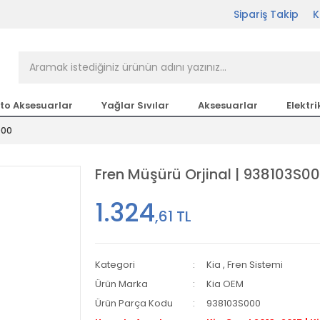
Sipariş Takip
K
rçası Bir Tıkla Elinizin
n en büyük parça sitesi
to Aksesuarlar
Yağlar Sıvılar
Aksesuarlar
Elektri
000
etsiz Kargo
Fren Müşürü Orjinal | 938103S0
1.324
,61 TL
Kategori
Kia
,
Fren Sistemi
Ürün Marka
Kia OEM
Ürün Parça Kodu
938103S000