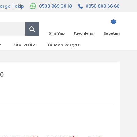
argo Takip
0533 969 38 18
0850 800 66 66
Giriş Yap
Favorilerim
Sepetim
k
Oto Lastik
Telefon Parçası
00