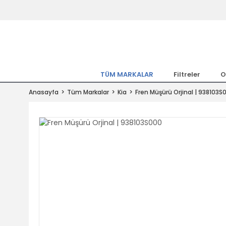
Tüm Marka Model Araçların Yedekpa
Altında
Hemen Üye Ol 15TL Kazan!
300.000 Kalem Parça ile Türkiye'ni
TÜM MARKALAR
Filtreler
O
Tıkla Al, Mutlu Kal!
Anasayfa
Tüm Markalar
Kia
Fren Müşürü Orjinal | 938103S
1.500TL ve Üzeri Alışverişlerde Ücr