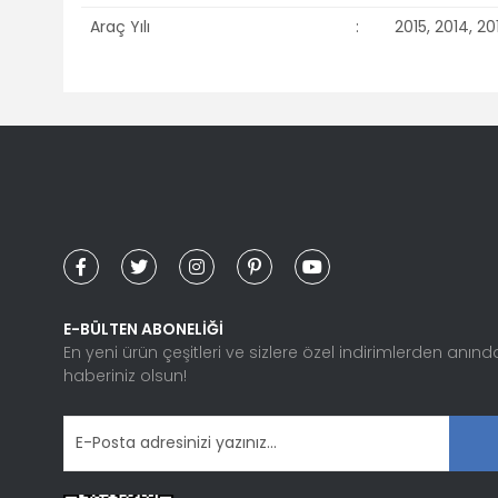
Araç Yılı
:
2015, 2014, 201
Bu ürünün fiyat bilgisi, resim, ürün açıklamalarında ve diğ
Görüş ve önerileriniz için teşekkür ederiz.
Ürün resmi kalitesiz, bozuk veya görüntülenemiyor.
Ürün açıklamasında eksik bilgiler bulunuyor.
Ürün bilgilerinde hatalar bulunuyor.
Ürün fiyatı diğer sitelerden daha pahalı.
Bu ürüne benzer farklı alternatifler olmalı.
E-BÜLTEN ABONELİĞİ
En yeni ürün çeşitleri ve sizlere özel indirimlerden anınd
haberiniz olsun!