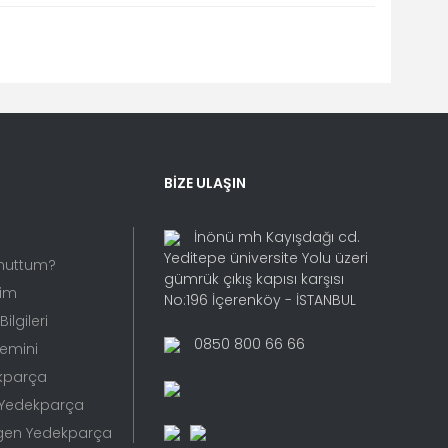
fımıza iletebilirsiniz.
BİZE ULAŞIN
İnönü mh Kayışdağı cd.
Yeditepe üniversite Yolu üzeri
Unuttum?
gümrük çıkış kapısı karşısı
rim
No:196 İçerenköy - İSTANBUL
ilgileri
0850 800 66 66
Temini
kparça
 Yedekparça
gen Yedekparça