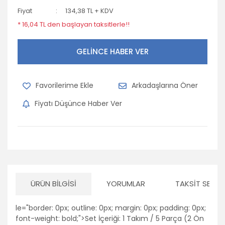
Fiyat
134,38 TL + KDV
Opel
* 16,04 TL den başlayan taksitlerle!!
Peugeot
GELİNCE HABER VER
Porsche
Renault
Arkadaşlarına Öner
Seat
Fiyatı Düşünce Haber Ver
Skoda
Subaru
Suzuki
Tofaş
ÜRÜN BILGISI
YORUMLAR
TAKSIT SEÇEN
Toyota
le="border: 0px; outline: 0px; margin: 0px; padding: 0px;
Volkswagen
font-weight: bold;">Set İçeriği: 1 Takım / 5 Parça (2 Ön