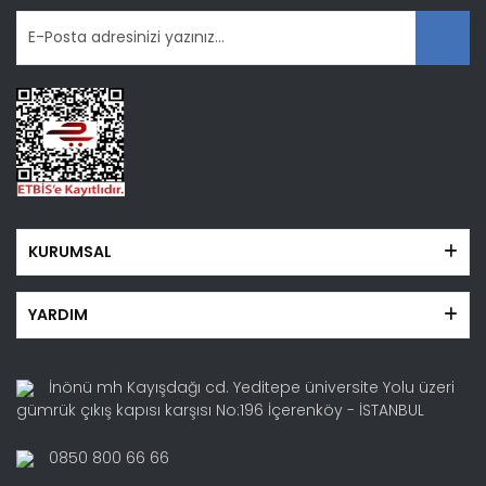
KURUMSAL
YARDIM
İnönü mh Kayışdağı cd. Yeditepe üniversite Yolu üzeri
gümrük çıkış kapısı karşısı No:196 İçerenköy - İSTANBUL
0850 800 66 66