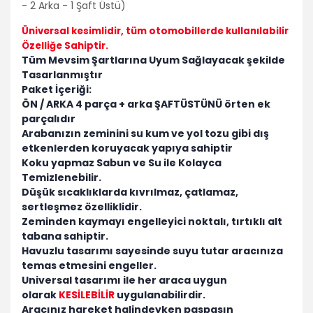
- 2 Arka - 1 Şaft Üstü)
Volvo
Üniversal kesimlidir
, tüm otomobillerde kullanılabilir
Özelliğe Sahiptir.
PSA Grubu
Tüm Mevsim Şartlarına Uyum Sağlayacak şekilde
Markalar
Tasarlanmıştır
Tüm Markalara
Paket İçeriği:
Uyumlu
ÖN / ARKA 4 parça + arka ŞAFTÜSTÜNÜ örten ek
parçalıdır
Arabanızın zeminini su kum ve yol tozu gibi dış
etkenlerden koruyacak yapıya sahiptir
Koku yapmaz Sabun ve Su ile Kolayca
Temizlenebilir.
Düşük sıcaklıklarda kıvrılmaz, çatlamaz,
sertleşmez özelliklidir.
Zeminden kaymayı engelleyici noktalı, tırtıklı alt
tabana sahiptir.
Havuzlu tasarımı sayesinde suyu tutar aracınıza
temas etmesini engeller.
Universal tasarımı ile her araca uygun
olarak
KESİLEBİLİR
uygulanabilirdir.
Aracınız hareket halindeyken paspasın