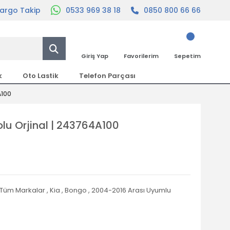
argo Takip
0533 969 38 18
0850 800 66 66
Giriş Yap
Favorilerim
Sepetim
k
Oto Lastik
Telefon Parçası
A100
 Kolu Orjinal | 243764A100
Tüm Markalar
,
Kia
,
Bongo
,
2004-2016 Arası Uyumlu