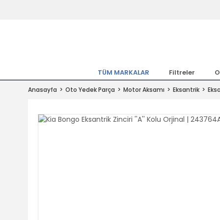
Tüm Marka Model Araçların Yedekpa
Altında
Hemen Üye Ol 15TL Kazan!
300.000 Kalem Parça ile Türkiye'ni
TÜM MARKALAR
Filtreler
O
Tıkla Al, Mutlu Kal!
Anasayfa
Oto Yedek Parça
Motor Aksamı
Eksantrik
Eksa
1.500TL ve Üzeri Alışverişlerde Ücr