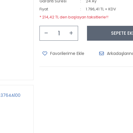
Garanti Süresi
24 Ay
Fiyat
1.796,41 TL + KDV
* 214,42 TL den başlayan taksitlerle!!
SEPETE EK
Arkadaşları