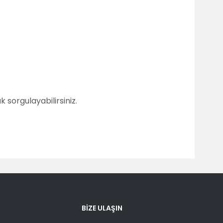
 sorgulayabilirsiniz.
fımıza iletebilirsiniz.
BİZE ULAŞIN