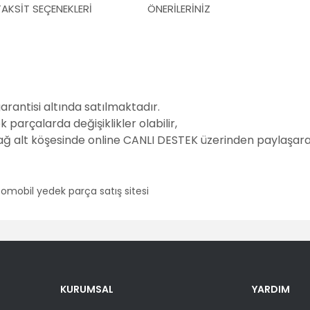
TAKSIT SEÇENEKLERI
ÖNERILERINIZ
garantisi altında satılmaktadır.
parçalarda değişiklikler olabilir,
sağ alt köşesinde online CANLI DESTEK üzerinden paylaşarak
er konularda yetersiz gördüğünüz noktaları öneri formunu kullanarak tara
Bu ürüne ilk yorumu siz yapın!
KURUMSAL
YARDIM
Yorum Yaz