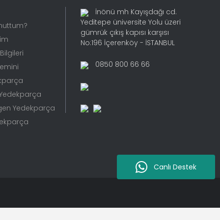
İnönü mh Kayışdağı cd.
Yeditepe üniversite Yolu üzeri
Unuttum?
gümrük çıkış kapısı karşısı
rim
No:196 İçerenköy - İSTANBUL
ilgileri
0850 800 66 66
Temini
kparça
 Yedekparça
gen Yedekparça
dekparça
Canlı Destek