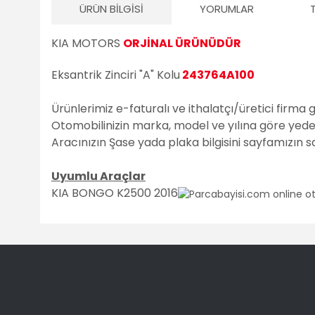
ÜRÜN BILGISI
YORUMLAR
KIA MOTORS
ORJİNAL ÜRÜNÜDÜR
Eksantrik Zinciri "A" Kolu
243764A100
Ürünlerimiz e-faturalı ve ithalatçı/üretici firma 
Otomobilinizin marka, model ve yılına göre yedek 
Aracınızın Şase yada plaka bilgisini sayfamızın 
Uyumlu Araçlar
KIA BONGO K2500 2016
Bu ürünün fiyat bilgisi, resim, ürün açıklamalarında ve diğ
Görüş ve önerileriniz için teşekkür ederiz.
Ürün resmi kalitesiz, bozuk veya görüntülenemiyor.
Ürün açıklamasında eksik bilgiler bulunuyor.