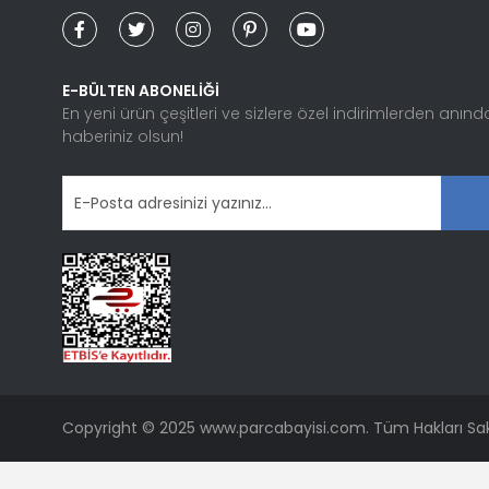
Ürün bilgilerinde hatalar bulunuyor.
Ürün fiyatı diğer sitelerden daha pahalı.
Bu ürüne benzer farklı alternatifler olmalı.
E-BÜLTEN ABONELİĞİ
En yeni ürün çeşitleri ve sizlere özel indirimlerden anınd
haberiniz olsun!
Copyright © 2025 www.parcabayisi.com. Tüm Hakları Sakl