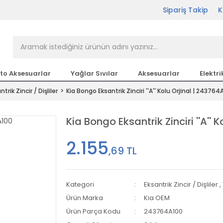
Sipariş Takip
K
rçası Bir Tıkla Elinizin
n en büyük parça sitesi
to Aksesuarlar
Yağlar Sıvılar
Aksesuarlar
Elektri
ntrik Zincir / Dişliler
Kia Bongo Eksantrik Zinciri ''A'' Kolu Orjinal | 243764
etsiz Kargo
Kia Bongo Eksantrik Zinciri ''A''
2.155
,69 TL
Kategori
Eksantrik Zincir / Dişliler
,
Ürün Marka
Kia OEM
Ürün Parça Kodu
243764A100