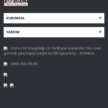
KURUMSAL
YARDIM
İnönü mh Kayışdağı cd. Yeditepe üniversite Yolu üzeri
gümrük çıkış kapısı karşısı No:196 İçerenköy - İSTANBUL
0850 800 66 66