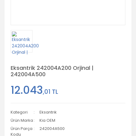
Eksantrik 242004A200 Orjinal |
242004A500
12.043
,01 TL
Kategori
Eksantrik
Ürün Marka
Kia OEM
Ürün Parça
242004A500
Kodu