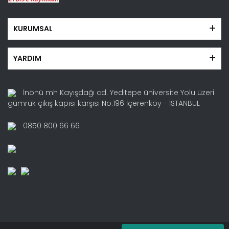
KURUMSAL
YARDIM
İnönü mh Kayışdağı cd. Yeditepe üniversite Yolu üzeri
gümrük çıkış kapısı karşısı No:196 İçerenköy - İSTANBUL
0850 800 66 66