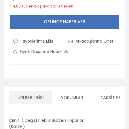
* 4,85 TL den başlayan taksitlerle!!
Opel
Peugeot
GELİNCE HABER VER
Porsche
Arkadaşlarına Öner
Renault
Fiyatı Düşünce Haber Ver
Seat
Skoda
Subaru
Suzuki
ÜRÜN BILGISI
YORUMLAR
TAKSIT SEÇEN
Tofaş
Toyota
(Sınıf ) Değiştirilebilir Buzzer/Hoparlor
Volkswagen
(Kalite )