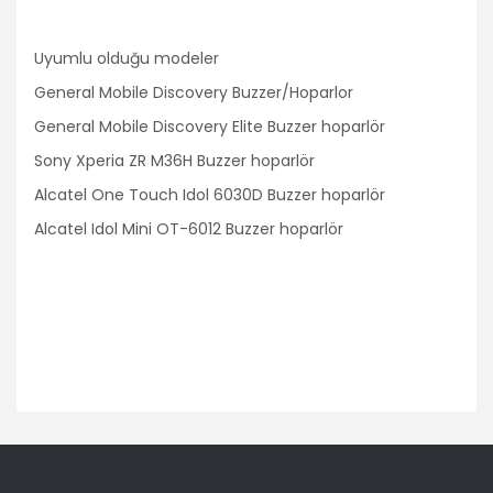
Volvo
Uyumlu olduğu modeler
PSA Grubu
General Mobile Discovery Buzzer/Hoparlor
Markalar
General Mobile Discovery Elite Buzzer hoparlör
Tüm Markalara
Uyumlu
Sony Xperia ZR M36H Buzzer hoparlör
Alcatel One Touch Idol 6030D Buzzer hoparlör
Alcatel Idol Mini OT-6012 Buzzer hoparlör
Bu ürünün fiyat bilgisi, resim, ürün açıklamalarında ve diğer
konularda yetersiz gördüğünüz noktaları öneri formunu
Bu ürüne ilk yorumu siz yapın!
kullanarak tarafımıza iletebilirsiniz.
Görüş ve önerileriniz için teşekkür ederiz.