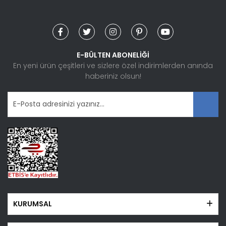
Yorum Yaz
Ürün resmi kalitesiz, bozuk veya görüntülenemiyor.
Ürün açıklamasında eksik bilgiler bulunuyor.
Ürün bilgilerinde hatalar bulunuyor.
E-BÜLTEN ABONELİĞİ
Ürün fiyatı diğer sitelerden daha pahalı.
En yeni ürün çeşitleri ve sizlere özel indirimlerden anında
haberiniz olsun!
Bu ürüne benzer farklı alternatifler olmalı.
Gönder
KURUMSAL