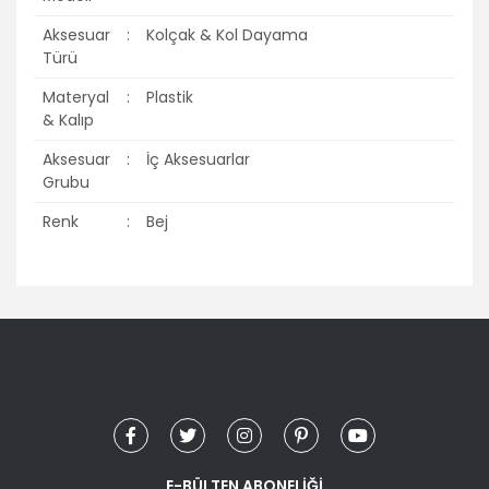
Aksesuar
:
Kolçak & Kol Dayama
Türü
Materyal
:
Plastik
& Kalıp
Aksesuar
:
İç Aksesuarlar
Grubu
Renk
:
Bej
Bu ürünün fiyat bilgisi, resim, ürün açıklamalarında ve diğer
konularda yetersiz gördüğünüz noktaları öneri formunu
Bu ürüne ilk yorumu siz yapın!
kullanarak tarafımıza iletebilirsiniz.
Görüş ve önerileriniz için teşekkür ederiz.
Yorum Yaz
Ürün resmi kalitesiz, bozuk veya görüntülenemiyor.
Ürün açıklamasında eksik bilgiler bulunuyor.
Ürün bilgilerinde hatalar bulunuyor.
E-BÜLTEN ABONELİĞİ