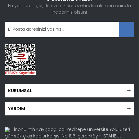
Ürün fiyatı diğer sitelerden daha pahalı.
En yeni ürün çeşitleri ve sizlere özel indirimlerden anında
haberiniz olsun!
Bu ürüne benzer farklı alternatifler olmalı.
Gönder
KURUMSAL
YARDIM
İnönü mh Kayışdağı cd. Yeditepe üniversite Yolu üzeri
gümrük çıkış kapısı karşısı No:196 İçerenköy - İSTANBUL