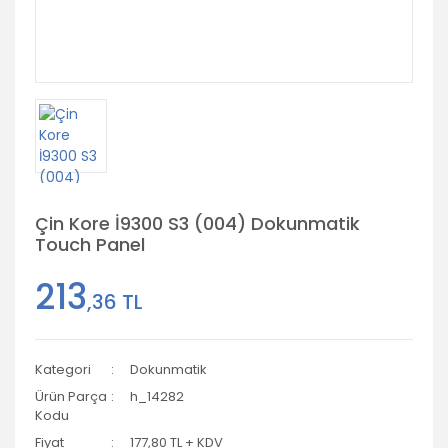
Çin Kore İ9300 S3 (004) Dokunmatik
Touch Panel
213
,36 TL
Kategori
Dokunmatik
Ürün Parça
h_14282
Kodu
Fiyat
177,80 TL + KDV