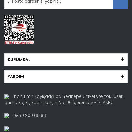
Gönder
KURUMSAL
YARDIM
İnönü mh Kayışdağı cd. Yeditepe üniversite Yolu üzeri
gümrük çıkış kapısı karşısı No:196 İçerenköy - İSTANBUL
0850 800 66 66