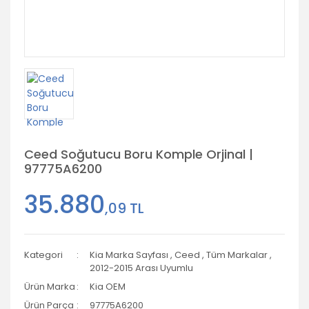
Ceed Soğutucu Boru Komple Orjinal |
97775A6200
35.880
,09 TL
Kategori
Kia Marka Sayfası
,
Ceed
,
Tüm Markalar
,
2012-2015 Arası Uyumlu
Ürün Marka
Kia OEM
Ürün Parça
97775A6200