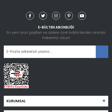
Yorum Yaz
Ürün resmi kalitesiz, bozuk veya görüntülenemiyor.
Ürün açıklamasında eksik bilgiler bulunuyor.
Ürün bilgilerinde hatalar bulunuyor.
E-BÜLTEN ABONELİĞİ
Ürün fiyatı diğer sitelerden daha pahalı.
En yeni ürün çeşitleri ve sizlere özel indirimlerden anında
haberiniz olsun!
Bu ürüne benzer farklı alternatifler olmalı.
Gönder
KURUMSAL