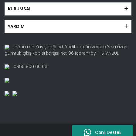
KURUMSAL
YARDIM
İnönü mh Kayışdağı cd. Yeditepe üniversite Yolu üzeri
gümrük çıkış kapısı karşısı No:196 İçerenköy - İSTANBUL
0850 800 66 66
Canlı Destek