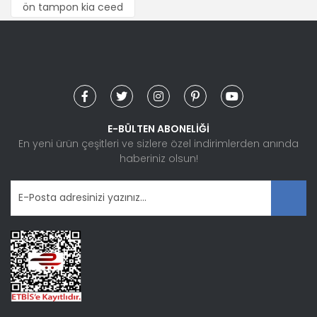
Yorum Yaz
ön tampon kia ceed
Ürün resmi kalitesiz, bozuk veya görüntülenemiyor.
Ürün açıklamasında eksik bilgiler bulunuyor.
Ürün bilgilerinde hatalar bulunuyor.
Ürün fiyatı diğer sitelerden daha pahalı.
Bu ürüne benzer farklı alternatifler olmalı.
E-BÜLTEN ABONELİĞİ
En yeni ürün çeşitleri ve sizlere özel indirimlerden anında
haberiniz olsun!
Gönder