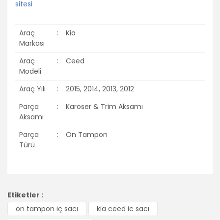
Araç
:
Kia
Markası
Araç
:
Ceed
Modeli
Araç Yılı
:
2015, 2014, 2013, 2012
Parça
:
Karoser & Trim Aksamı
Aksamı
Parça
:
Ön Tampon
Türü
Bu ürünün fiyat bilgisi, resim, ürün açıklamalarında ve diğer
konularda yetersiz gördüğünüz noktaları öneri formunu
Bu ürüne ilk yorumu siz yapın!
Etiketler :
kullanarak tarafımıza iletebilirsiniz.
Görüş ve önerileriniz için teşekkür ederiz.
ön tampon iç sacı
kia ceed ic sacı