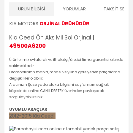
ÜRÜN BILGISI
YORUMLAR
TAKSIT SEÇEN
KIA MOTORS
ORJİNAL ÜRÜNÜDÜR
Kia Ceed Ön Aks Mil Sol Orjinal |
49500A6200
Ürünlerimiz e-faturalı ve ithalatçı/üretici firma garantisi altında
satılmaktadır.
Otomobilinizin marka, model ve yılına göre yedek parçalarda
değişiklikler olabilir,
Aracınızın Şase yada plaka bilgisini sayfamızın sağ alt
köşesinde online CANLI DESTEK üzerinden paylaşarak
sorgulayabilirsiniz.
UYUMLU ARAÇLAR
2012-2015 Kia Ceed .