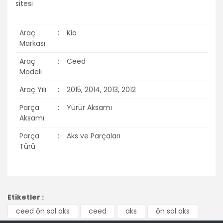
Araç
:
Kia
Markası
Araç
:
Ceed
Modeli
Araç Yılı
:
2015, 2014, 2013, 2012
Parça
:
Yürür Aksamı
Aksamı
Parça
:
Aks ve Parçaları
Türü
Bu ürünün fiyat bilgisi, resim, ürün açıklamalarında ve diğer
konularda yetersiz gördüğünüz noktaları öneri formunu
Bu ürüne ilk yorumu siz yapın!
Etiketler :
kullanarak tarafımıza iletebilirsiniz.
Görüş ve önerileriniz için teşekkür ederiz.
ceed ön sol aks
ceed
aks
ön sol aks