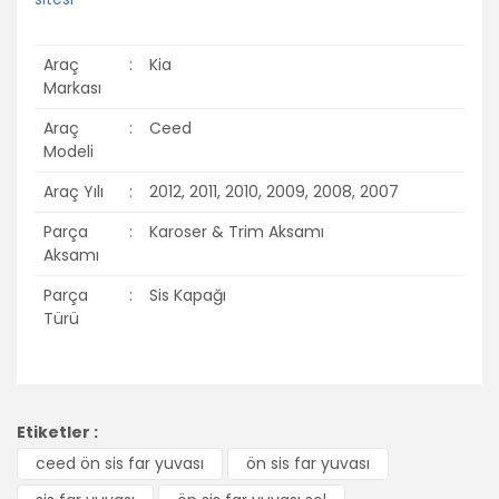
Araç
:
Kia
Markası
Araç
:
Ceed
Modeli
Araç Yılı
:
2012, 2011, 2010, 2009, 2008, 2007
Parça
:
Karoser & Trim Aksamı
Aksamı
Parça
:
Sis Kapağı
Türü
Bu ürünün fiyat bilgisi, resim, ürün açıklamalarında ve diğer
konularda yetersiz gördüğünüz noktaları öneri formunu
Bu ürüne ilk yorumu siz yapın!
Etiketler :
kullanarak tarafımıza iletebilirsiniz.
Görüş ve önerileriniz için teşekkür ederiz.
ceed ön sis far yuvası
ön sis far yuvası
Yorum Yaz