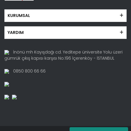
KURUMSAL
YARDIM
İnönü mh Kayışdağı cd. Yeditepe üniversite Yolu üzeri
gümrük çıkış kapısı karşısı No:196 İçerenköy - İSTANBUL
0850 800 66 66