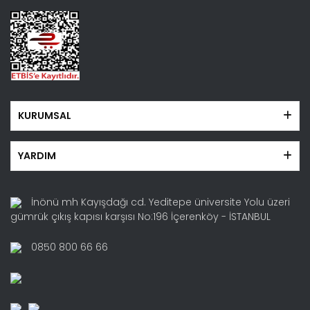
KURUMSAL
YARDIM
İnönü mh Kayışdağı cd. Yeditepe üniversite Yolu üzeri
gümrük çıkış kapısı karşısı No:196 İçerenköy - İSTANBUL
0850 800 66 66