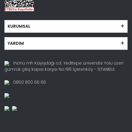
KURUMSAL
YARDIM
İnönü mh Kayışdağı cd. Yeditepe üniversite Yolu üzeri
gümrük çıkış kapısı karşısı No:196 İçerenköy - İSTANBUL
0850 800 66 66