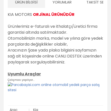
ÜRÜN BILGISI
YORUMLAR
TAKSIT SEÇEN
Volvo
KIA MOTORS
ORJİNAL ÜRÜNÜDÜR
PSA Grubu
Markalar
Ürünlerimiz e-faturalı ve ithalatçı/üretici firma
Tüm Markalara
garantisi altında satılmaktadır.
Uyumlu
Otomobilinizin marka, model ve yılına göre yedek
parçalarda değişiklikler olabilir,
Aracınızın Şase yada plaka bilgisini sayfamızın
sağ alt köşesinde online CANLI DESTEK üzerinden
paylaşarak sorgulayabilirsiniz.
Uyumlu Araçlar
Çalışması yapılıyor...
Araç
:
Kia