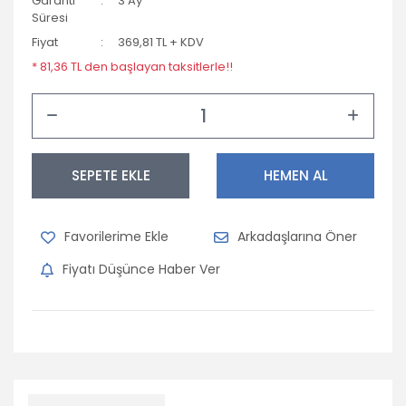
Garanti
3 Ay
Süresi
Opel
Fiyat
369,81 TL + KDV
Peugeot
* 81,36 TL den başlayan taksitlerle!!
Porsche
Renault
Seat
SEPETE EKLE
HEMEN AL
Skoda
Arkadaşlarına Öner
Subaru
Fiyatı Düşünce Haber Ver
Suzuki
Tofaş
Toyota
Volkswagen