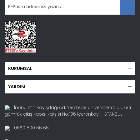
Gönder
KURUMSAL
YARDIM
İnönü mh Kayışdağı cd. Yeditepe üniversite Yolu üzeri
gümrük çıkış kapısı karşısı No:196 İçerenköy - İSTANBUL
0850 800 66 66