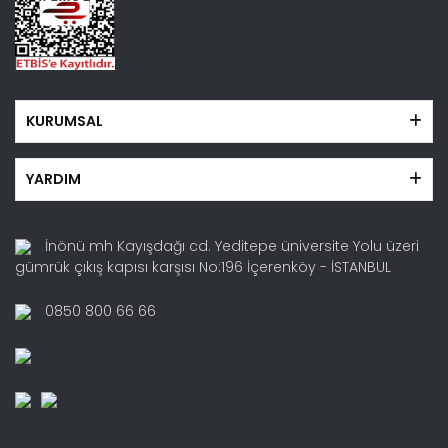
KURUMSAL
YARDIM
İnönü mh Kayışdağı cd. Yeditepe üniversite Yolu üzeri
gümrük çıkış kapısı karşısı No:196 İçerenköy - İSTANBUL
0850 800 66 66