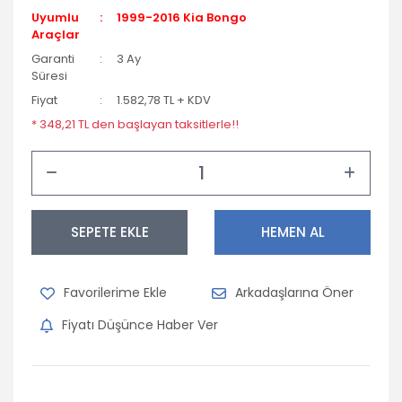
Uyumlu
1999-2016 Kia Bongo
Opel
Araçlar
Peugeot
Garanti
3 Ay
Süresi
Porsche
Fiyat
1.582,78 TL + KDV
* 348,21 TL den başlayan taksitlerle!!
Renault
Seat
Skoda
SEPETE EKLE
HEMEN AL
Subaru
Suzuki
Arkadaşlarına Öner
Tofaş
Fiyatı Düşünce Haber Ver
Toyota
Volkswagen