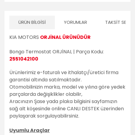
Volvo
PSA Grubu
ÜRÜN BILGISI
YORUMLAR
TAKSIT SEÇEN
Markalar
KIA MOTORS
ORJİNAL ÜRÜNÜDÜR
Tüm Markalara
Uyumlu
Bongo Termostat ORJİNAL | Parça Kodu:
2551042100
Ürünlerimiz e-faturalı ve ithalatçı/üretici firma
garantisi altında satılmaktadır.
Otomobilinizin marka, model ve yılına göre yedek
parçalarda değişiklikler olabilir,
Aracınızın Şase yada plaka bilgisini sayfamızın
sağ alt köşesinde online CANLI DESTEK üzerinden
paylaşarak sorgulayabilirsiniz.
Uyumlu Araçlar